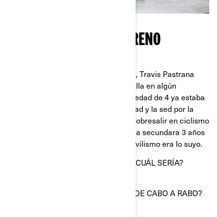
SU VEHÍCULO TODO TERRENO
PREFERIDO.
Si has estado viviendo bajo una roca, Travis Pastrana
probablemente condujo encima de ella en algún
momento. Nacido en Maryland, a la edad de 4 ya estaba
manejando una moto de una velocidad y la sed por la
velocidad nunca se fue. A pesar de sobresalir en ciclismo
de montaña y sus estudios (terminó la secundara 3 años
por adelantado), supo que el automovilismo era lo suyo.
¿SI TUVIERAS UN TEMA MUSICAL, CUÁL SERÍA?
Kickstart my heart de motley crew
¿QUÉ PELÍCULA PUEDES RECITAR DE CABO A RABO?
Grandma’s Boy