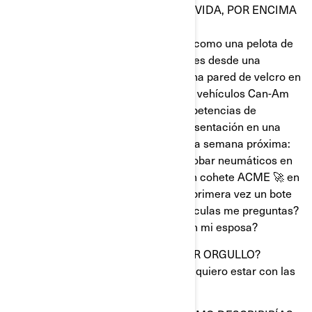
¿TIENES METAS RIDÍCULAS EN LA VIDA, POR ENCIMA
DE LO QUE YA HAS LOGRADO?
En lo que va de la semana, me vestí como una pelota de
tennis gigantesca y fui lanzado 70 pies desde una
catapulta a un muelle flotante con una pared de velcro en
California. Probé carros en Vermont, vehículos Can-Am
en Maryland, vi a mi hija en las competencias de
porristas en Washington y di una presentación en una
reunión ciudadana en Suddlerville. La semana próxima:
más pruebas de autos en Seattle, probar neumáticos en
Willow Springs, seré disparado en un cohete ACME 🚀 en
el lago Perris. Y podré conducir por primera vez un bote
de carreras de 180 mph. ¿Metas ridículas me preguntas?
¿Qué tal un día frente al televisor con mi esposa?
¿CUÁL ES TU MOMENTO DE MAYOR ORGULLO?
Lo estoy viviendo. Estoy justo donde quiero estar con las
personas con las que quiero estar.