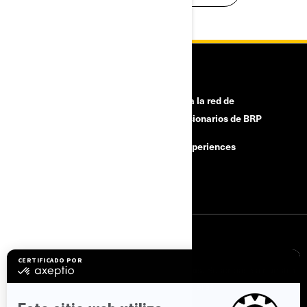
HERRAMIENTAS
¿Necesitas ayuda?
Únete a la red de
concesionarios de BRP
Retiros de seguridad
BRP Experiences
Buscar un Concesionario
Empleo
SUSCRÍBETE
Suscríbase a nuestros correos electrónicos.
Suscríbase a nuestro
boletín de noticias financieras.