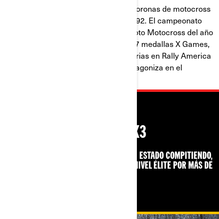
Mantendremos esto (algo) breve: 5 coronas de motocross
Loretta Lynn National Amateur de 1992. El campeonato
mundial estilo libre a los 14 años. Piloto Motocross del año
en 2001. Piloto del año. Ha ganado 17 medallas X Games,
incluyendo 11 medallas de oro. Victorias en Rally America
y carreras en NASCAR. Y creó y protagoniza en el
programa Nitro Circus.
MAVERICK X3
OVEHÍCULO OFICIAL DE PILOTOS QUE HAN ESTADO COMPITIENDO,
IMPONIENDO RECORDS, Y GANANDO AL NIVEL ÉLITE POR MÁS DE
DOS DÉCADAS.