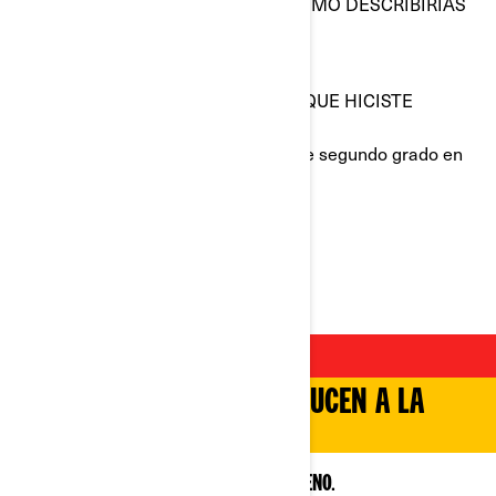
¿USANDO SOLO UNA PALABRA, CÓMO DESCRIBIRÍAS
A TU FAMILIA?
Fuerte.
¿QUÉ ES LA COSA MÁS EXTRAÑA QUE HICISTE
CUANDO ERAS UN NIÑO?
Salté por encima de toda mi clase de segundo grado en
mi moto de cross.
¿BATMAN O SÚPERMAN?
Opción C: John McLane
CONOCE AL #199
TODOS LOS CAMINOS CONDUCEN A LA
CIMA.
RALLY, NASCAR, FMX, Y PILOTO TODO TERRENO.