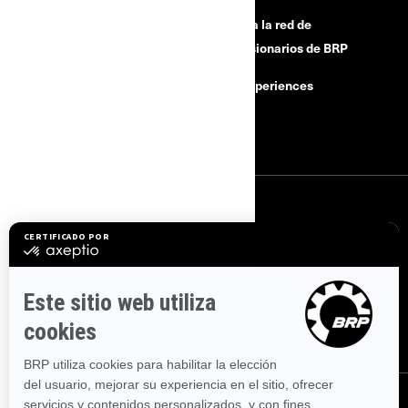
¿Necesitas ayuda?
Únete a la red de
concesionarios de BRP
Retiros de seguridad
BRP Experiences
Buscar un Concesionario
Empleo
SUSCRÍBETE
Suscríbase a nuestros correos electrónicos.
Suscríbase a nuestro
boletín de noticias financieras.
SÍGUENOS