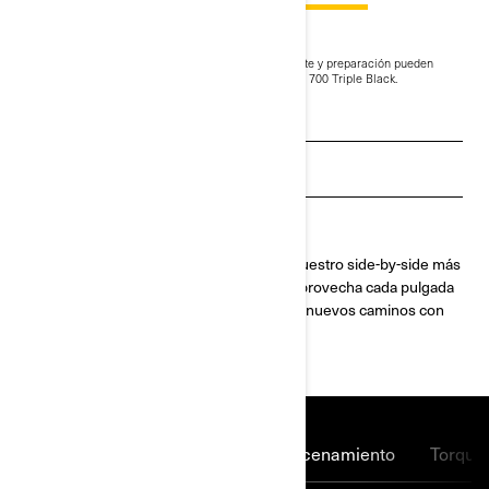
$16,199
Desde
i
Según el modelo seleccionado, las tasas de transporte y preparación pueden
variar
Se muestra el paquete del Maverick Trail DPS 700 Triple Black.
Ver ofertas locales
Solicita una cotización
Encuentra tu concesionario
Ponte cómodo y recorre la última milla. Nuestro side-by-side más
angosto con 127 cm (50 plg.) de ancho: aprovecha cada pulgada
de Can-Am. Diseñado para viajes largos y nuevos caminos con
fiabilidad, capacidad y emoción.
Comodidad
Pantalla
Almacenamiento
Torque