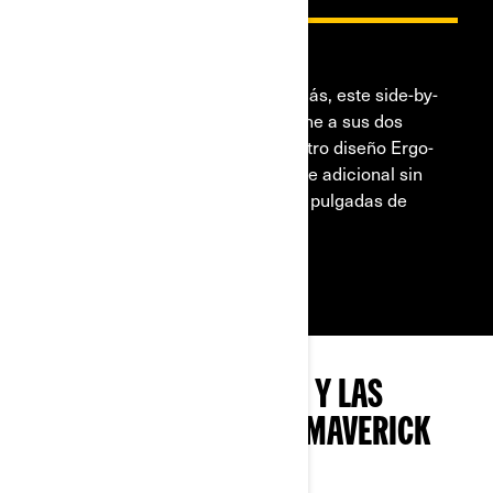
CABINA ERGO-LOK EXCLUSIVA
Todo lo que necesitas y un poco más, este side-by-
side del tamaño de un sendero pone a sus dos
ocupantes en el centro y usa nuestro diseño Ergo-
Lok para el espacio de un ocupante adicional sin
necesidad de añadir más a sus 50 pulgadas de
ancho.
EXPLORA LOS PAQUETES Y LAS
ESPECIFICACIONES DEL MAVERICK
TRAIL