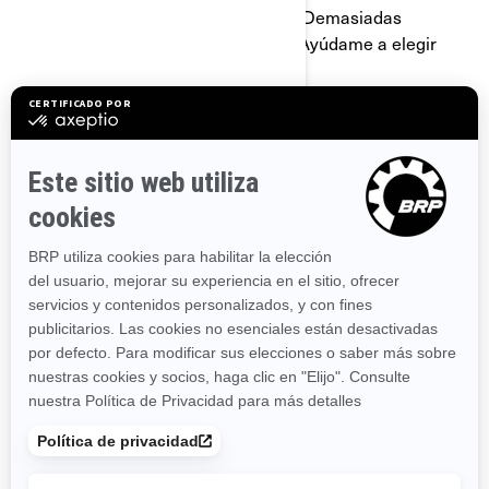
Descubra la familia Maverick Trail. ¿Demasiadas
opciones? Usa nuestra herramienta Ayúdame a elegir
para limitar tu selección.
2025
MAVERICK TRAIL DPS
700/1000
Desde
$16,199