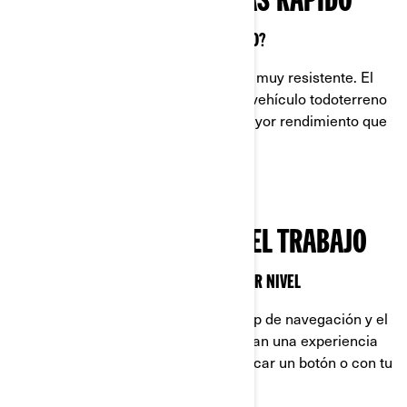
ATRAE LAS MIRADAS MÁS RÁPIDO
¿QUIÉN DIRÍA QUE EL VALOR TENÍA ESTILO?
Ágil, pero espacioso. Estilizado, pero muy resistente. El
Maverick R fue diseñado para ser el vehículo todoterreno
más atractivo, pero también el de mayor rendimiento que
haya existido. Y lo logró.
TECNOLOGÍA QUE HACE EL TRABAJO
NAVEGACIÓN Y CONECTIVIDAD DE PRIMER NIVEL
La pantalla de alto rendimiento, la app de navegación y el
sistema de infoentretenimiento brindan una experiencia
como ninguna otra y todo con solo tocar un botón o con tu
voz. Conéctate y ve a donde quieras.