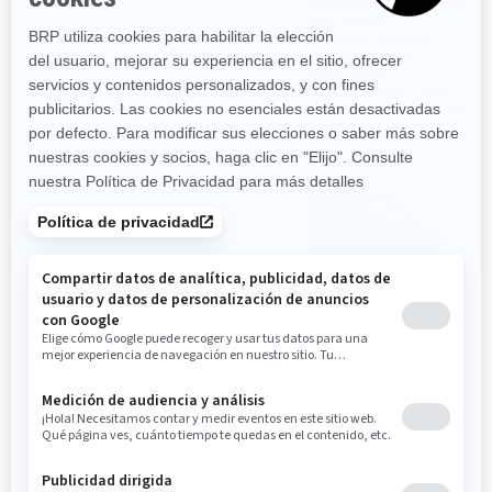
control de tope de compresión
tecnología de formado por flujo
y bloqueo de talón
Pantalla táctil de 26,04 cm
(10,25 plg) con cámara trasera
Pantalla táctil de 26,04 cm
(10,25 plg) con cámara
Neumáticos ITP Tenacity de 30
delantera y trasera
plg con rines de 15 plg con
tecnología de formado por flujo
Techo rígido completo, placa
protectora completa de plástico
HMW de alta resistencia
2026
2026
MAVERICK R X RC
MAVERICK R MAX X
Desde
$47,999
Desde
$43,299
Transporte y preparación no
Transporte y preparación no
incluidos
incluidos