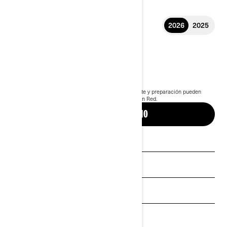
2026
2025
2026 MAVERICK R
$39,499
Desde
i
Según el modelo seleccionado, las tasas de transporte y preparación pueden
variar
Se muestra el paquete del Maverick R X Legion Red.
CONSTRUIR Y PRECIO
Ver ofertas locales
Solicita una cotización
Calcular pagos
Encuentra tu concesionario