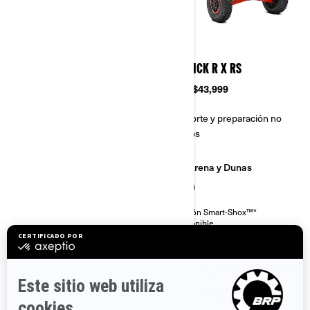
2026
2026
MAVERICK R X
MAVERICK R X RS
Desde
$39,499
Desde
$43,999
Transporte y preparación no
Transporte y preparación no
incluidos
incluidos
Arena y Dunas
Arena y Dunas
Brazo oscilante de 4 eslabones
Opción Smart-Shox™*
con mangueta alta reforzada de
disponible
aluminio de 77 plg
FOX† 3.0 PODIUM RC2† con
Diferencial delantero Smart-
depósito externo "piggyback"
Lok™*
con derivación y ajustes de
compresión de dos velocidades
Amortiguadores FOX† 2.5
y de rebote
PODIUM con depósito externo
integrado tipo piggyback, con
Neumáticos ITP Tenacity de 32
ajuste de compresión QS3† y
plg con rines de 16 plg con