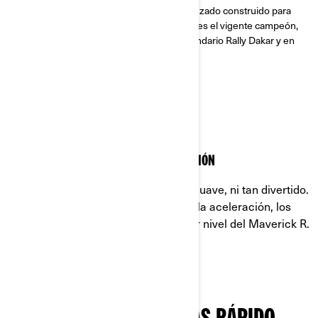
El vehículo todoterreno más rápido y avanzado construido para
dominar todas las carreras, el Maverick R es el vigente campeón,
dejando atrás a la competencia en el legendario Rally Dakar y en
la carrera King of the Hammers.
SUAVE Y EFICAZ
POTENTE MOTOR Y MAGNÍFICA SUSPENSIÓN
El todoterreno nunca había sido tan suave, ni tan divertido.
Haz que tu viaje sea de lo mejor con la aceleración, los
amortiguadores y el diseño de primer nivel del Maverick R.
Sal y diviértete.