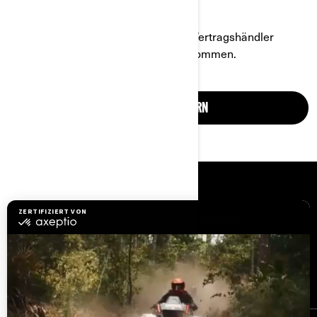
Lassen Sie sich von einem Can-Am Vertragshändler
Produkt- und Preisinformationen zukommen.
ANGEBOT ANFORDERN
RESSOURCEN
Kundenservice
Händler werden
Sicherheitsrückrufe
BRP Experiences
Karriere