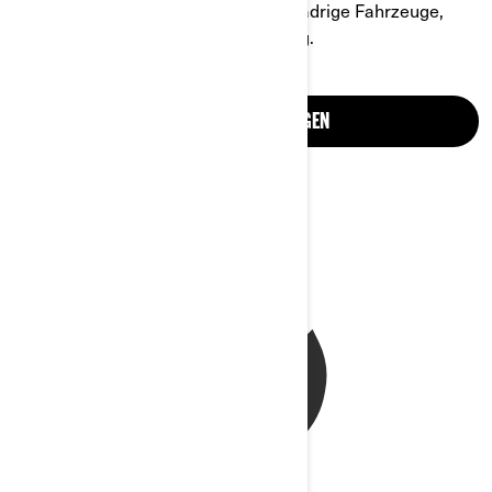
gesamte Produktlinie, darunter dreirädrige Fahrzeuge,
Teile, Zubehör und Fahrerausstattung.
BROSCHÜREN ANZEIGEN
WUNSCHFAHRZEUG