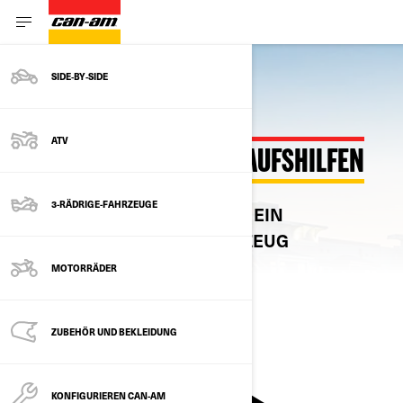
SIDE‑BY‑SIDE
ATV
KAUFBERATUNG & EINKAUFSHILFEN
3-RÄDRIGE-FAHRZEUGE
FINDEN SIE IHREN WEG UND EIN
UNVERGLEICHLICHES FAHRZEUG
MOTORRÄDER
FÜHRERSCHEIN
ZUBEHÖR UND BEKLEIDUNG
KONFIGURIEREN CAN-AM