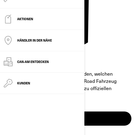
AKTIONEN
HÄNDLER IN DER NÄHE
CAN-AM ENTDECKEN
Als Allererstes müssen Sie herausfinden, welchen
Führerschein Sie für ein Can-Am On-Road Fahrzeug
KUNDEN
brauchen. Nutzen Sie dazu die Links zu offiziellen
Websites, auch von Behörden.
MEHR ERFAHREN