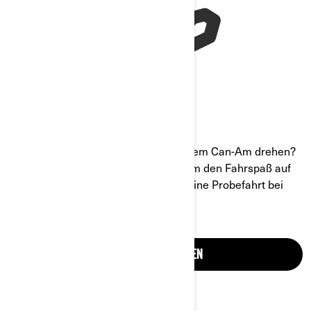
Sie würden gerne eine Runde mit einem Can-Am drehen?
Das können Sie! Klicken Sie unten, um den Fahrspaß auf
drei Rädern zu erleben. Buchen Sie eine Probefahrt bei
einem Händler in Ihrer Nähe.
PROBEFAHRT BUCHEN