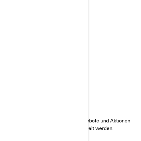
NEUE ANGEBOTE
Entdecken Sie unsere neuesten Angebote und Aktionen
und lassen Sie Ihren Traum Wirklichkeit werden.