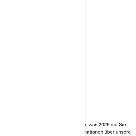
BROSCHÜRE 2026
Entdecken Sie in unseren Broschüren, was 2025 auf Sie
wartet! Sie erhalten detaillierte Informationen über unsere