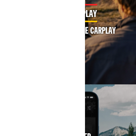
10,25''-TOUCHSCREEN-DISPLAY
MIT BRP CONNECT UND APPLE CARPLAY
MEHR ERFAHREN
BRP GO!