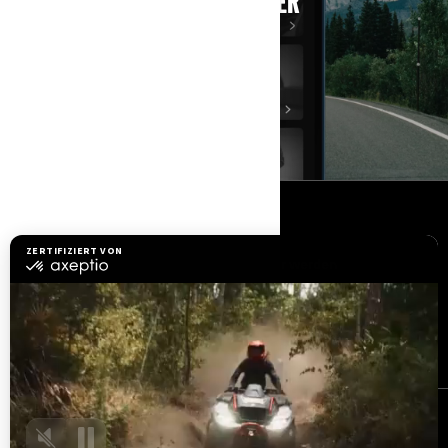
SMARTPHONE-APP FÜR FAHRER
MEHR ERFAHREN
RESSOURCEN
Kundenservice
Händler werden
Sicherheitsrückrufe
BRP Experiences
Karriere
BESTELLEN