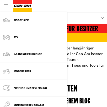
KUNDEN
SIDE‑BY‑SIDE
WILLKOMMEN IM BEREICH FÜR BESITZER
ATV
Egal, ob Sie neu in der Familie sind oder langjähriger
Kunde, hier sind Sie richtig. Lernen Sie Ihr Can-Am besser
3-RÄDRIGE-FAHRZEUGE
kennen, um das Maximum aus Ihren Touren
herauszuholen. Fahren Sie mit unseren Tipps und Tools für
Eigentümer weiter, besser und länger.
MOTORRÄDER
WERDEN SIE ZUM EXPERTEN
ZUBEHÖR UND BEKLEIDUNG
LERNEN SIE CAN-AM IN UNSEREM BLOG
KONFIGURIEREN CAN-AM