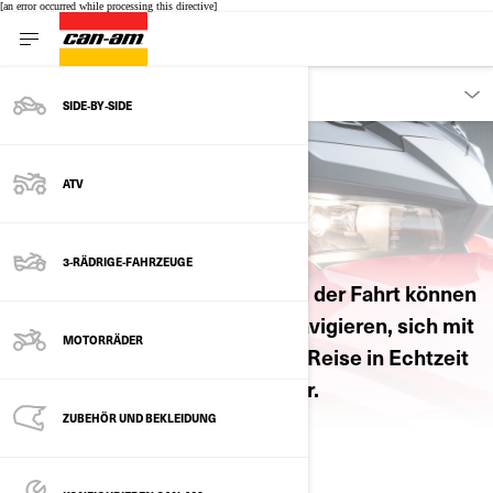
[an error occurred while processing this directive]
ENTDECKEN
SIDE‑BY‑SIDE
ATV
KONTAKT HALTEN
3-RÄDRIGE-FAHRZEUGE
Durch die Verbindung während der Fahrt können
Sie Ihre Abenteuer mühelos navigieren, sich mit
MOTORRÄDER
Ihrer Gruppe absprechen, Ihre Reise in Echtzeit
verfolgen und noch vieles mehr.
ZUBEHÖR UND BEKLEIDUNG