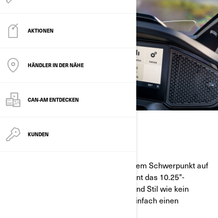
AKTIONEN
HÄNDLER IN DER NÄHE
CAN-AM ENTDECKEN
KUNDEN
ÄUSSERST ELEGANT
Mit seinem innovativen Design und dem Schwerpunkt auf
Ablesbarkeit während der Fahrt vereint das 10.25"-
Touchscreen-Display Funktionalität und Stil wie kein
anderes. Es verleiht Ihrem Can-Am einfach einen
magischen Touch.