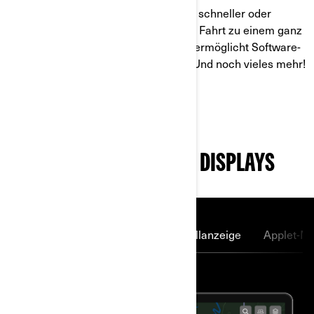
Die Bluetooth-Kopplung war noch nie schneller oder
einfacher. Mit Apple CarPlay wird die Fahrt zu einem ganz
neuen Erlebnis. WLAN-Konnektivität ermöglicht Software-
Updates bequem von zu Hause aus. Und noch vieles mehr!
ENTDECKEN SIE DIE
HAUPTFUNKTIONEN DES DISPLAYS
BRP GO!
Apple CarPlay
Vollanzeige
Applet-M