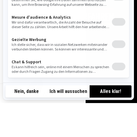
MEHR ÜBER DIE APPS ERFAHREN
AT-DE
VERBINDEN SIE EIN GERÄT MIT