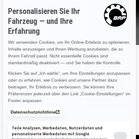
ENTDECKEN SIE DIE BESONDERHEITEN DER
ANZEIGE BEI ELEKTROMOTORRÄDERN
AUF DEM 10.25"-TOUCHSCREEN-DISPLAY MIT APPLE
CARPLAY WERDEN IHNEN ALLE INFORMATIONEN ZU
IHREM CAN-AM-ELEKTROMOTORRAD DIREKT
ANGEZEIGT, DARUNTER DIE NÄCHSTGELEGENE
LADESTATION, DER GESCHÄTZTE BATTERIESTAND, DIE
REICHWEITE UND VIELES MEHR.