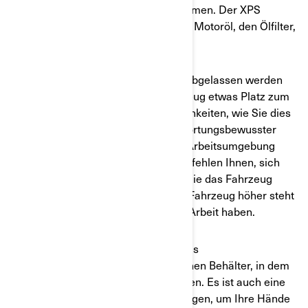
Ölwechsel an Ihrem Can-Am vornehmen. Der XPS
Ölwechselsatz enthält das benötigte Motoröl, den Ölfilter,
Dichtungen und Unterlegscheiben.
Da das Motoröl aus dem Fahrzeug abgelassen werden
muss, sollten Sie unter Ihrem Fahrzeug etwas Platz zum
Arbeiten haben. Es gibt viele Möglichkeiten, wie Sie dies
erreichen können, aber ein verantwortungsbewusster
Fahrer wird immer für eine sichere Arbeitsumgebung
sorgen wollen. Wir von Can-Am empfehlen Ihnen, sich
spezielle Rampen zu besorgen, auf die das Fahrzeug
leicht auffahren kann, wodurch das Fahrzeug höher steht
und Sie mehr Bodenfreiheit für Ihre Arbeit haben.
Um das Öl abzulassen, wählen Sie als
verantwortungsbewusster Fahrer einen Behälter, in dem
Sie das Altöl nicht verschütten können. Es ist auch eine
gute Idee, Gummihandschuhe zu tragen, um Ihre Hände