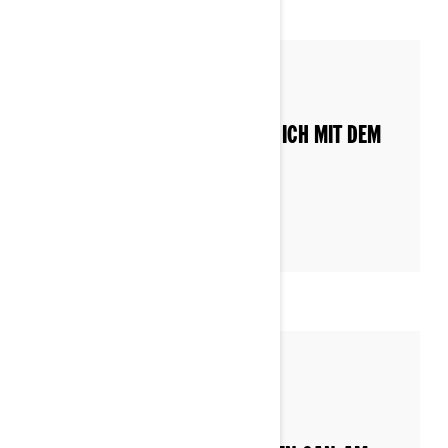
By Can-Am On-Road
WELCHE BENZINSORTEN KANN ICH MIT DEM
CAN-AM TANKEN?
By Can-Am On-Road
WELCHES SIND DIE BESTEN