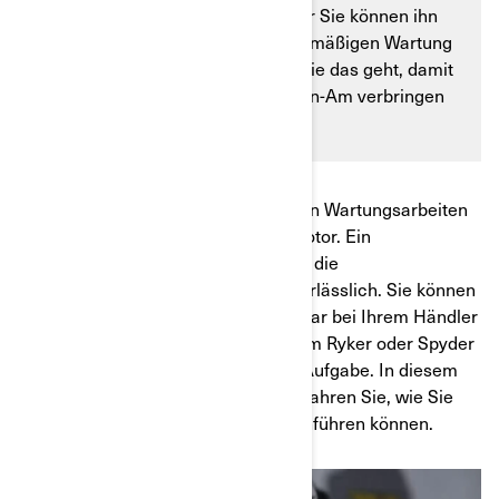
Händler
durchführen lassen, aber Sie können ihn
auch selbst im Rahmen der regelmäßigen Wartung
durchführen. Wir zeigen Ihnen, wie das geht, damit
Sie umso mehr Zeit mit Ihrem Can-Am verbringen
können.
Der Ölwechsel ist eine der häufigsten Wartungsarbeiten
bei Fahrzeugen mit Verbrennungsmotor. Ein
regelmäßiger Ölwechsel ist auch für die
Funktionsfähigkeit eines Motors unerlässlich. Sie können
den Ölwechsel an Ihrem Can-Am zwar bei Ihrem Händler
vor Ort durchführen lassen, bei einem Ryker oder Spyder
ist dies jedoch keine so schwierige Aufgabe. In diesem
Blog und dem zugehörigen Video erfahren Sie, wie Sie
diese wichtige Wartungsarbeit durchführen können.