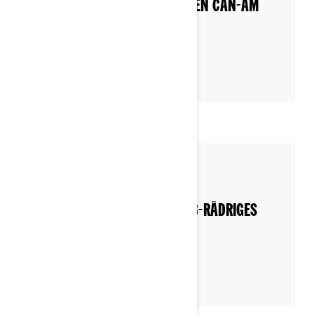
WARTUNGSPRODUKTE FÜR EINEN CAN-AM
RYKER ODER SPYDER?
By Can-Am On-Road
Posted on 04.12.2022
SAISON-CHECKLISTE FÜR IHR 3-RÄDRIGES
CAN-AM FAHRZEUG