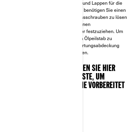
beim Ablassen des Öls zu schützen, und Lappen für die
Reinigung bereitzuhalten. Außerdem benötigen Sie einen
15 mm-Steckschlüssel, um die Ablassschrauben zu lösen
und – das ist unsere Empfehlung – einen
Drehmomentschlüssel, um sie wieder festzuziehen. Um
an die benötigten Motorteile und den Ölpeilstab zu
gelangen, müssen Sie die rechte Wartungsabdeckung
und die vordere Motorhaube entfernen.
BEVOR SIE BEGINNEN, FINDEN SIE HIER
EINE PRAKTISCHE CHECKLISTE, UM
SICHERZUSTELLEN, DASS SIE VORBEREITET
SIND:
Ölwechselsatz
15 mm-Steckschlüssel