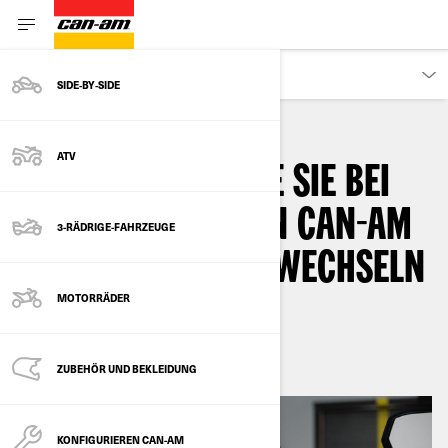
KUNDEN
SIDE‑BY‑SIDE
ATV
ERFAHREN SIE, WIE SIE BEI
IHREM 3-RÄDRIGEN CAN-AM
3-RÄDRIGE-FAHRZEUGE
FAHRZEUG DAS ÖL WECHSELN
MOTORRÄDER
By
Can-Am On-Road
November 2022
ZUBEHÖR UND BEKLEIDUNG
KONFIGURIEREN CAN-AM