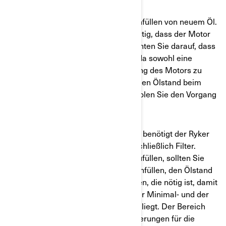
Ihr Can-Am ist jetzt bereit für das Einfüllen von neuem Öl.
Für diesen Schritt ist es absolut wichtig, dass der Motor
normale Betriebstemperatur hat. Achten Sie darauf, dass
Sie die richtige Menge Öl einfüllen, da sowohl eine
Überfüllung als auch eine Unterfüllung des Motors zu
Problemen führen kann. Prüfen Sie den Ölstand beim
Einfüllen alle 10 Sekunden. Wiederholen Sie den Vorgang
so oft, wie es erforderlich ist.
Was die richtige Ölmenge betrifft, so benötigt der Ryker
900 beispielsweise 2,8 Liter Öl, einschließlich Filter.
Anstatt jedoch alles auf einmal einzufüllen, sollten Sie
zunächst den größten Teil des Öls einfüllen, den Ölstand
messen und dann die Menge einfüllen, die nötig ist, damit
der Ölstand in der Mitte zwischen der Minimal- und der
Maximalmarkierung des Ölpeilstabs liegt. Der Bereich
des Ölpeilstabs zwischen den Markierungen für die