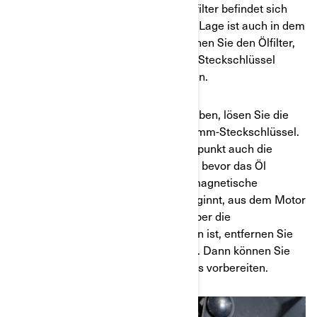
aus dem Motor zu entfernen. Der Ölfilter befindet sich
unter der vorderen Motorhaube. Die Lage ist auch in dem
vorgestellten Video zu sehen. Entfernen Sie den Ölfilter,
indem Sie die Abdeckung mit einem Steckschlüssel
öffnen und den Ölfilter herausnehmen.
Nachdem Sie den Ölfilter entfernt haben, lösen Sie die
Hauptablassschraube mit einem 15 mm-Steckschlüssel.
Es ist auch praktisch, zu diesem Zeitpunkt auch die
sekundäre Ablassschraube zu lösen, bevor das Öl
ausläuft. Danach entfernen Sie die magnetische
Hauptablassschraube und das Öl beginnt, aus dem Motor
abzulaufen. Sobald die Entleerung über die
Hauptablassschraube abgeschlossen ist, entfernen Sie
auch die sekundäre Ablassschraube. Dann können Sie
die nächsten Schritte des Ölwechsels vorbereiten.