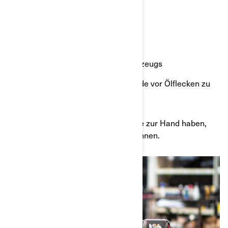
15 mm-Drehmomentschlüssel
Behälter für das Öl
Lappen für die Reinigung
Rampen zum Anheben Ihres Fahrzeugs
Gummihandschuhe, um Ihre Hände vor Ölflecken zu
schützen
Wenn Sie alle oben genannten Dinge zur Hand haben,
können Sie mit dem Ölwechsel beginnen.