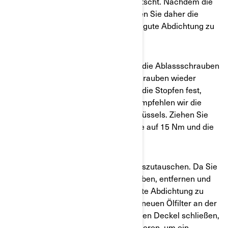
der Ablassschrauben wurden gequetscht. Nachdem die
Ablassschrauben sauber sind, können Sie daher die
Unterlegscheiben ersetzen, um eine gute Abdichtung zu
gewährleisten.
Wenn das Öl abgelassen wurde und die Ablassschrauben
fertig sind, können Sie die Ablassschrauben wieder
einsetzen. Um sicherzustellen, dass die Stopfen fest,
aber nicht zu fest angezogen sind, empfehlen wir die
Verwendung eines Drehmomentschlüssels. Ziehen Sie
damit die sekundäre Ablassschraube auf 15 Nm und die
Hauptablassschraube auf 30 Nm an.
Nun ist es an der Zeit, den Ölfilter auszutauschen. Da Sie
den Deckel bereits abgenommen haben, entfernen und
ersetzen Sie den O-Ring, um eine gute Abdichtung zu
gewährleisten. Setzen Sie dann den neuen Ölfilter an der
vorgesehenen Stelle ein. Bevor Sie den Deckel schließen,
sollten Sie ihn mit etwas Öl einschmieren, um ein