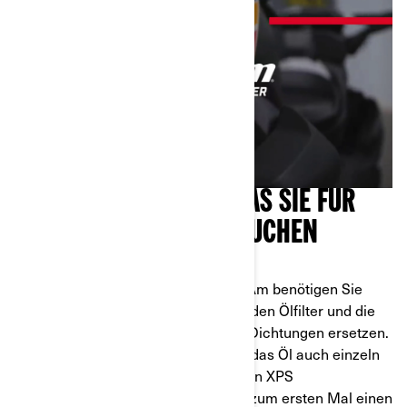
BESORGEN SIE SICH, WAS SIE FÜR
EINEN ÖLWECHSEL BRAUCHEN
Für einen Ölwechsel an Ihrem Can-Am benötigen Sie
natürlich Öl. Außerdem müssen Sie den Ölfilter und die
zugehörigen Unterlegscheiben und Dichtungen ersetzen.
Sie können die benötigten Teile und das Öl auch einzeln
kaufen, aber wir empfehlen Ihnen den XPS
Ölwechselsatz, vor allem, wenn Sie zum ersten Mal einen