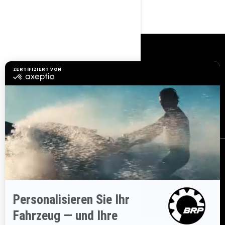
RESSOURCEN
Kundenservice
Händler werden
Sicherheitsrückrufe
BRP Experiences
Karriere
BESTELLEN
Melden Sie sich für unsere E-Mails an.
Lassen Sie sich immer
sofort über aktuelle Ereignisse, Neuigkeiten und Transaktionen
informieren.