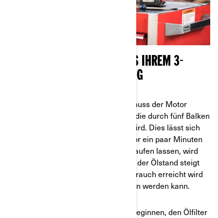
#1 - ABLASSEN DES ÖLS AUS IHREM 3-
RÄDRIGEN CAN-AM FAHRZEUG
Für einen erfolgreichen Ölwechsel muss der Motor
normale Betriebstemperatur haben, die durch fünf Balken
auf der Betriebsanzeige angezeigt wird. Dies lässt sich
leicht erreichen, indem Sie den Motor ein paar Minuten
laufen lassen. Wenn Sie den Motor laufen lassen, wird
das Öl erwärmt, der Motor läuft, und der Ölstand steigt
auf den Wert, der bei normalem Gebrauch erreicht wird
und bei dem er zuverlässig gemessen werden kann.
An diesem Punkt können Sie damit beginnen, den Ölfilter