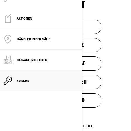
SICHERHEIT
AKTIONEN
SAFETY VIDEO
HÄNDLER IN DER NÄHE
VIDÉO DE SÉCURITÉ
CAN-AM ENTDECKEN
VIDEO DE SEGURIDAD
KUNDEN
VIDEO ZUR SICHERHEIT
TURVALLISUUSVIDEO
Schauen Sie sich das Sicherheitsvideo an: