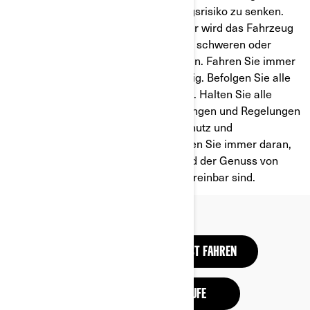
Sicherheit enthält, um das Verletzungsrisiko zu senken.
Werden Warnungen nicht befolgt oder wird das Fahrzeug
unsachgemäß verwendet, kann es zu schweren oder
sogar tödlichen Verletzungen kommen. Fahren Sie immer
verantwortungsbewusst und vorsichtig. Befolgen Sie alle
Anleitungen und Sicherheitshinweise. Halten Sie alle
zutreffenden gesetzlichen Bestimmungen und Regelungen
ein. Tragen Sie stets Helm, Augenschutz und
angemessene Schutzkleidung. Denken Sie immer daran,
dass das Führen eines Fahrzeugs und der Genuss von
Alkohol/Drogen nicht miteinander vereinbar sind.
VERANTWORTUNGSBEWUSST FAHREN
SICHERHEITSRÜCKRUFE