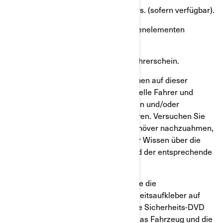
Absolvieren Sie einen Trainingskurs. (sofern verfügbar).
Übern und lernen Sie mit den Bedienelementen
umzugehen.
Erwerben Sie einen geeigneten Führerschein.
Für Werbezwecke zeigen einige Szenen auf dieser
Webseite möglicherweise professionelle Fahrer und
Rennfahrer, die Manöver unter idealen und/oder
kontrollierten Bedingungen durchführen. Versuchen Sie
nicht, diese oder andere riskante Manöver nachzuahmen,
wenn Ihr fahrerisches Können und Ihr Wissen über die
Leistungsfähigkeit des Fahrzeugs und der entsprechende
Respekt davor nicht ausreichen.
Lesen und beachten Sie insbesondere die
Bedienungsanleitung und die Sicherheitsaufkleber auf
Ihrem Fahrzeug. Schauen Sie sich die Sicherheits-DVD
an, die wichtige Informationen über das Fahrzeug und die