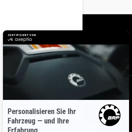
RESSOURCEN
Kundenservice
Händler werden
Sicherheitsrückrufe
BRP Experiences
Karriere
BESTELLEN
Melden Sie sich für unsere E-Mails an.
Lassen Sie sich immer
sofort über aktuelle Ereignisse, Neuigkeiten und Transaktionen
informieren.
ABONNIEREN