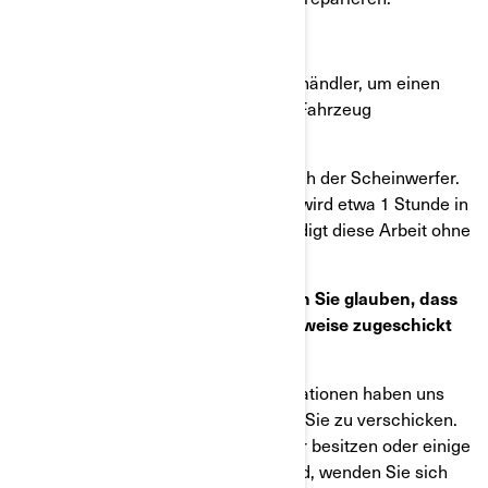
Was sollten Sie unternehmen?
Kontaktieren Sie Ihren BRP Vertragshändler, um einen
Termin für die Reparatur von Ihrem Fahrzeug
auszumachen.
Die Lösung besteht in dem Austausch der Scheinwerfer.
Die Durchführung dieser Reparatur wird etwa 1 Stunde in
Anspruch nehmen.Der Händler erledigt diese Arbeit ohne
Kosten für Sie.
Was sollten Sie unternehmen, wenn Sie glauben, dass
Ihnen diese Mitteilung fälschlicherweise zugeschickt
wurde?
Die uns derzeit vorliegenden Informationen haben uns
dazu veranlasst, diese Mitteilung an Sie zu verschicken.
Falls Sie dieses Fahrzeug nicht mehr besitzen oder einige
Daten in dieser Mitteilung falsch sind, wenden Sie sich