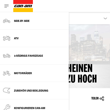
KUNDEN
SIDE‑BY‑SIDE
Zurück zu rückrufinformationen
ATV
AUSTAUSCH VON
SCHEINWERFERN -
3-RÄDRIGE-FAHRZEUGE
SCHEINWERFER SCHEINEN
MOTORRÄDER
MÖGLICHERWEISE ZU HOCH
ZUBEHÖR UND BEKLEIDUNG
31.05.2017
TEILEN
KONFIGURIEREN CAN-AM