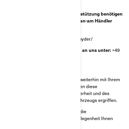
bitte umgehend an BRP.
Wenn Sie Fragen haben oder Unterstützung benötigen
oder Ihren nächstgelegenen BRP Can-am Händler
finden möchten:

Besuchen Sie
http://de.brp.com/spyder/

Oder wenden Sie sich telefonisch an uns unter:
+49
69 2222 36531
Wir legen viel Wert darauf, dass Sie weiterhin mit Ihrem
BRP-Produkt zufrieden sind. Wir haben diese
Maßnahmen im Interesse Ihrer Sicherheit und des
ordnungsgemäßen Betriebs Ihres Fahrzeugs ergriffen.
Wir entschuldigen uns aufrichtig für die
Unannehmlichkeiten, die diese Angelegenheit Ihnen
macht.