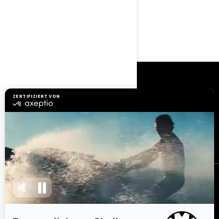
Mit freundlichen Grüßen
Abteilung BRP Kundendienst
RESSOURCEN
Kundenservice
Händler werden
Sicherheitsrückrufe
BRP Experiences
Karriere
BESTELLEN
Melden Sie sich für unsere E-Mails an.
Lassen Sie sich immer
sofort über aktuelle Ereignisse, Neuigkeiten und Transaktionen