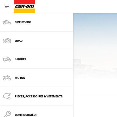
SIDE‑BY‑SIDE
QUAD
3-ROUES
MODÈLES PRÉCÉDENTS
MOTOS
TOUS LES MODÈLES
2025
2024
2023
PIÈCES, ACCESSOIRES & VÊTEMENTS
2025
CONFIGURATEUR