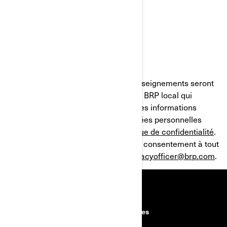
En soumettant ce formulaire, vos renseignements seront
partagés avec votre concessionnaire BRP local qui
communiquera ensuite avec vous. Des informations
détaillées sur le traitement des données personnelles
peuvent être trouvées dans la
Politique de confidentialité
.
Vous pouvez retirer ou modifier votre consentement à tout
moment en communiquant avec
privacyofficer@brp.com
.
RESSOURCES
Découvrez Can-Am sur route
Carrières