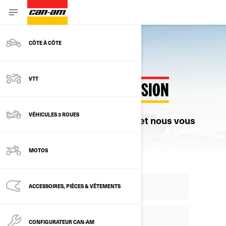
CÔTE À CÔTE
VTT
DEMANDEZ UNE SOUMISSION
VÉHICULES 3 ROUES
Veuillez remplir ce formulaire, et nous vous
contacterons sous peu.
MOTOS
ACCESSOIRES, PIÈCES & VÊTEMENTS
CONFIGURATEUR CAN‑AM