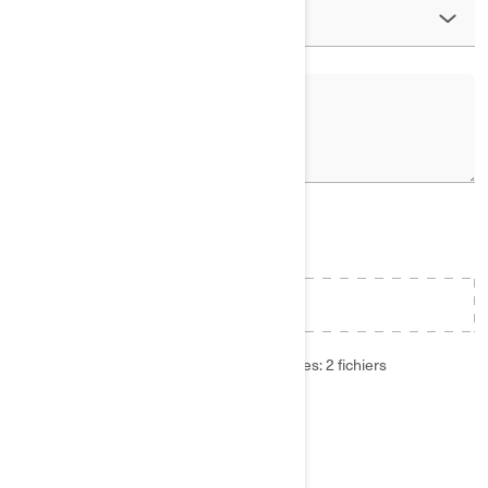
Pièce jointe (optionelle)
AJOUTER UN FICHIER
Nombre maximal de pièces jointes autorisées: 2 fichiers
Taille totale maximale du fichier: 4.3 Mo
SOUMETTRE