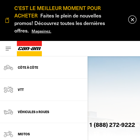
C'EST LE MEILLEUR MOMENT POUR
ACHETER
Faites le plein de nouvelles
promos! Découvrez toutes les dernières
offres.
Magasinez.
CÔTE À CÔTE
VTT
CONTACTEZ-NOUS
VÉHICULES 3 ROUES
Contactez-nous par téléphone: 1 (888) 272-9222
MOTOS