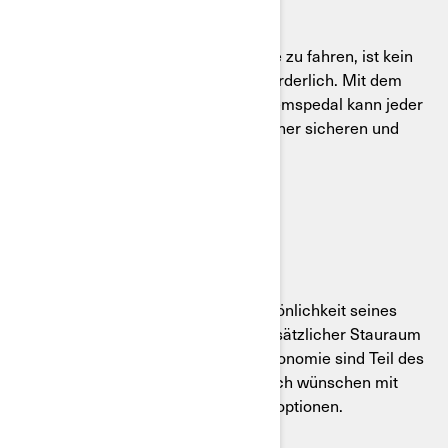
EINFACH ZU FAHREN
Um unsere Can-Am 3-Rad-Fahrzeuge zu fahren, ist kein
teurer Motorradführerschein (A) erforderlich. Mit dem
kupplungsfreien Getriebe und Fußbremspedal kann jeder
schnell und einfach in den Genuss einer sicheren und
aufregenden Fahrt kommen.
FÜR SIE GEMACHT
Jeder Can-Am passt sich an die Persönlichkeit seines
Fahrers an. Neue Karosserieteile, zusätzlicher Stauraum
oder ein Update für eine bessere Ergonomie sind Teil des
Erlebnisses. Fahren Sie wie Sie es sich wünschen mit
unzähligen verfügbaren Anpassungsoptionen.