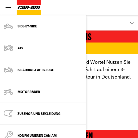
ENTDECKEN
SIDE‑BY‑SIDE
EIN EINZIGARTIGES ERLEBNIS
ATV
Eine Probefahrt sagt mehr als tausend Worte! Nutzen Sie
die Gelegenheit und erleben Sie die Fahrt auf einem 3-
3-RÄDRIGE-FAHRZEUGE
Rad-Fahrzeug auf der Can-Am Demotour in Deutschland.
MOTORRÄDER
BUCHEN SIE IHRE PROBEFAHRT
ZUBEHÖR UND BEKLEIDUNG
DIE STRASSE NEU ENTDECKEN
KONFIGURIEREN CAN-AM