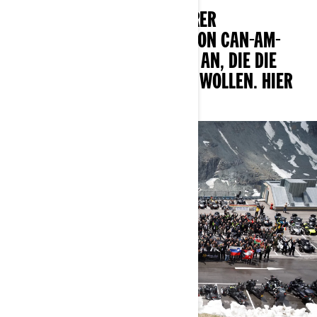
SCHLIESSEN SIE SICH UNSERER V
IELFÄLTIGEN COMMUNITY VON CAN-AM-F
AHRERN UNC FAHRERINNEN AN, DIE DIE S
TRASSE FÜR JEDEN ÖFFNEN WOLLEN. HIER GE
HÖREN SIE HIN.