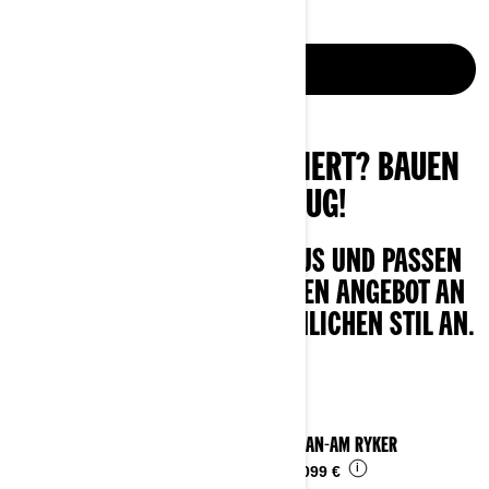
MEHR ERFAHREN
WIR HABEN SIE INSPIRIERT? BAUEN
SIE IHR TRAUM-FAHRZEUG!
WÄHLEN SIE IHR MODELL AUS UND PASSEN
SIE ES MIT UNSEREM BREITEN ANGEBOT AN
ZUBEHÖR AN IHREN PERSÖNLICHEN STIL AN.
2026 CAN-AM RYKER
i
Ab
11.099 €