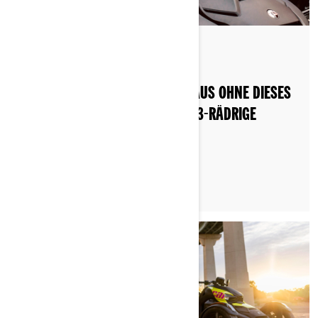
Nach 3-wheel Khalil
Gepostet am 10.06.2026
VERLASSEN SIE NIEMALS DAS HAUS OHNE DIESES
UNVERZICHTBARE ZUBEHÖR FÜR 3-RÄDRIGE
MOTORRÄDER