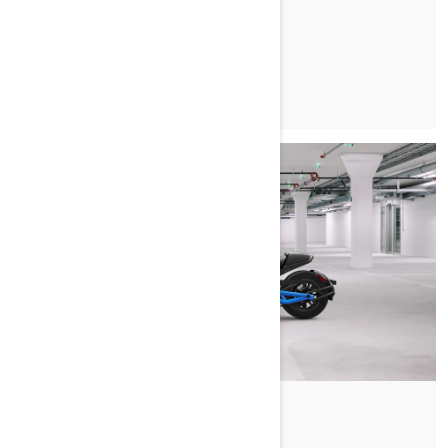
HELM
Nach Can-Am On-Road
Gepostet am 20.06.2022