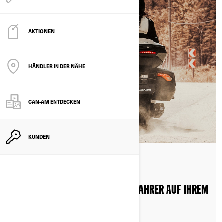
AKTIONEN
HÄNDLER IN DER NÄHE
CAN-AM ENTDECKEN
KUNDEN
Nach Can-Am On-Road
Gepostet am 10.07.2026
WIE FAHREN SIE SICHER MIT BEIFAHRER AUF IHREM
3-RÄDRIGEN FAHRZEUG?