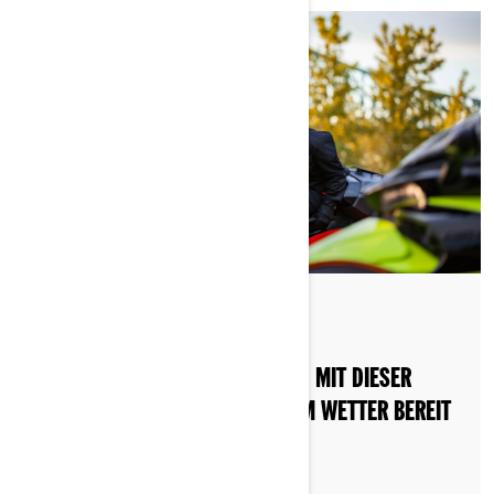
Nach Can-Am On-Road
Gepostet am 03.12.2022
OB REGEN ODER SONNENSCHEIN, MIT DIESER
AUSRÜSTUNG SIND SIE BEI JEDEM WETTER BEREIT
FÜR DIE STRASSE