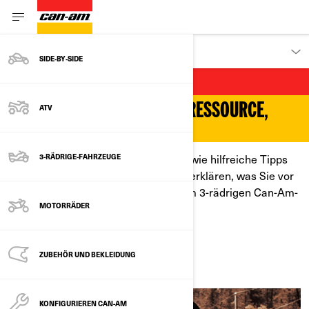
KUNDEN
SIDE‑BY‑SIDE
BLOG ZUM EINSTIEG
IHRE WICHTIGSTE ONLINE-RESSOURCE,
ATV
BEVOR SIE LOSFAHREN!
Hier finden Sie alle Informationen sowie hilfreiche Tipps
3-RÄDRIGE-FAHRZEUGE
von unseren Profis, die Ihnen genau erklären, was Sie vor
dem Kauf oder dem Fahren mit einem 3-rädrigen Can-Am-
Fahrzeug wissen müssen!
MOTORRÄDER
AKTUELLE BEITRÄGE
ZUBEHÖR UND BEKLEIDUNG
KONFIGURIEREN CAN-AM