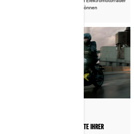
Entdecken Sie, wie Sie Ihre Can-Am Elektromotorräder
Pulse und Origin optimal aufladen können
Gepostet am 20.08.2024
2 min lesezeit
4 PROFI-TIPPS, UM DIE REICHWEITE IHRER