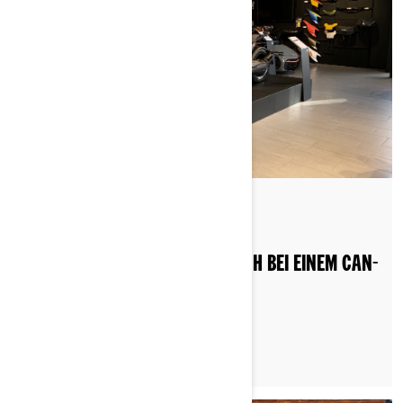
Nach Can-Am On-Road
Gepostet am 25.05.2023
6 GRÜNDE, DIE FÜR EINEN BESUCH BEI EINEM CAN-
AM-HÄNDLER SPRECHEN