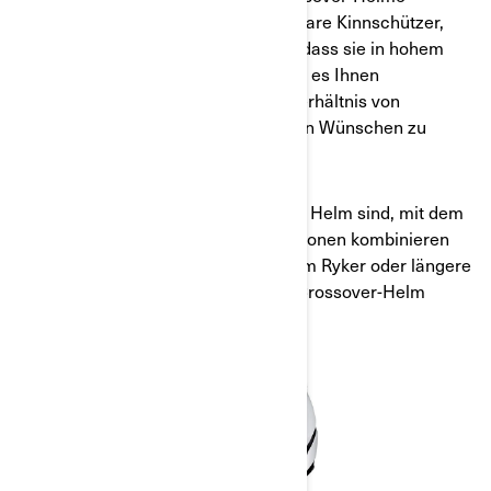
verfügen in der Regel über abnehmbare Kinnschützer,
Visiere und Schirme. Das bedeutet, dass sie in hohem
Maße individuell anpassbar sind und es Ihnen
ermöglichen, sie in Bezug auf das Verhältnis von
Funktionen und Sicherheit nach Ihren Wünschen zu
gestalten.
Wenn Sie auf der Suche nach einem Helm sind, mit dem
Sie verschiedene Fahrten und Funktionen kombinieren
können, z. B. kürzere Fahrten mit dem Ryker oder längere
Touren mit dem Spyder, könnte ein Crossover-Helm
genau das Richtige für Sie sein.