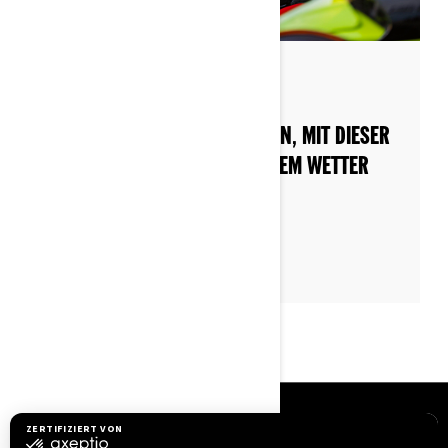
Nach Can-Am On-Road
Gepostet am 03.12.2022
OB REGEN ODER SONNENSCHEIN, MIT DIESER
AUSRÜSTUNG SIND SIE BEI JEDEM WETTER
BEREIT FÜR DIE STRASSE
RESSOURCEN