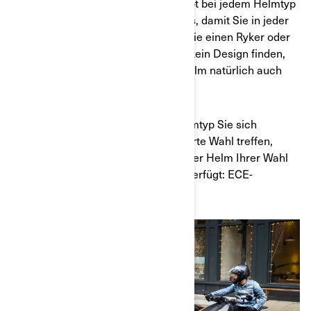
große Auswahl an Helmen an. Es gibt bei jedem Helmtyp
viele verschiedene Stile und Designs, damit Sie in jeder
Situation stilvoll aussehen, egal ob Sie einen Ryker oder
einen Spyder fahren. Und wenn Sie kein Design finden,
das Ihnen gefällt, können Sie den Helm natürlich auch
individuell anpassen
Unabhängig davon, für welchen Helmtyp Sie sich
entscheiden, können Sie eine fundierte Wahl treffen,
indem Sie sich vergewissern, dass der Helm Ihrer Wahl
über eine Sicherheitszertifizierung verfügt: ECE-
Zertifizierung