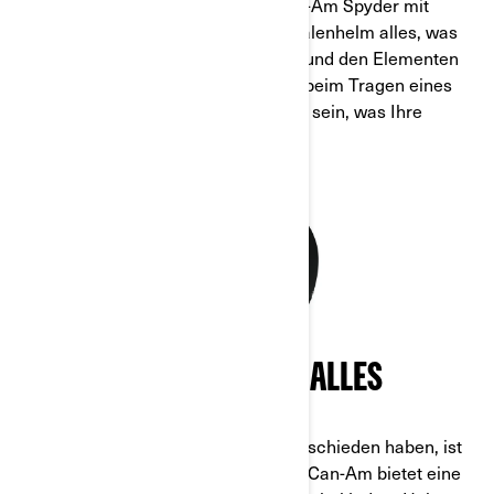
Angenommen, Sie fahren einen Can-Am Spyder mit
Windabweiser, dann ist ein Halbschalenhelm alles, was
Sie brauchen, um sich vor Schmutz und den Elementen
zu schützen. Allerdings müssen Sie beim Tragen eines
solchen Helms besonders vorsichtig sein, was Ihre
eigene Sicherheit betrifft.
SICHERHEIT GEHT ÜBER ALLES
Wenn Sie sich für einen Helmtyp entschieden haben, ist
es an der Zeit, einkaufen zu gehen – Can-Am bietet eine