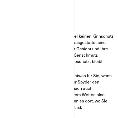
JET-HELME
Jet-Helme sind Helme, die in der Regel keinen Kinnschutz
haben, sondern mit einem Vollvisier ausgestattet sind.
Diese Kombination bedeutet, dass Ihr Gesicht und Ihre
Augen vor hochgeschleudertem Straßenschmutz
geschützt sind, während Ihr Kinn ungeschützt bleibt.
Ein Jet-Helm ist wahrscheinlich eher etwas für Sie, wenn
Sie bei der Fahrt mit Ihrem Ryker oder Spyder den
Fahrtwind spüren wollen. Sie eignen sich auch
hervorragend für Fahrten bei wärmerem Wetter, also
sollten Sie sie in Betracht ziehen, wenn es dort, wo Sie
normalerweise fahren, nicht allzu kalt ist.