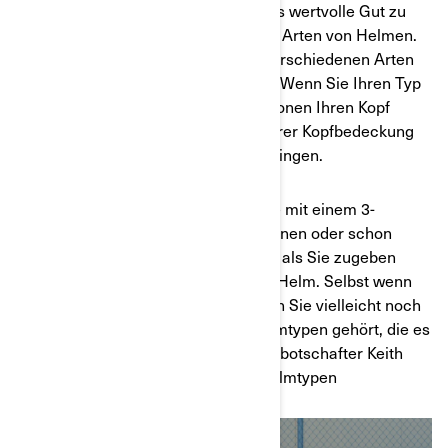
Kopf auf seinen Schultern. Um dieses wertvolle Gut zu
schützen, gibt es viele verschiedene Arten von Helmen.
Hier ein kurzer Überblick über die verschiedenen Arten
von Helmen, die angeboten werden. Wenn Sie Ihren Typ
finden, können Sie sowohl bei Kollisionen Ihren Kopf
schützen als auch durch die Wahl Ihrer Kopfbedeckung
Ihre Persönlichkeit zum Ausdruck bringen.
Unabhängig davon, ob Sie Ihre Reise mit einem 3-
rädrigen Fahrzeug gerade erst beginnen oder schon
mehr Kilometer zurückgelegt haben, als Sie zugeben
möchten, brauchen Sie einen guten Helm. Selbst wenn
Sie ein erfahrener Fahrer sind, haben Sie vielleicht noch
nicht von all den verschiedenen Helmtypen gehört, die es
gibt. Wir haben mit unserem Markenbotschafter Keith
Hammer über die verschiedenen Helmtypen