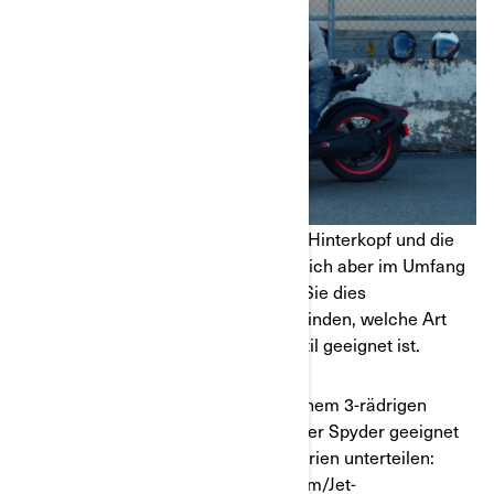
Sie alle schützen die Oberseite, den Hinterkopf und die
Seiten Ihres Kopfes, unterscheiden sich aber im Umfang
des Schutzes für Ihr Gesicht. Wenn Sie dies
berücksichtigen, können Sie herausfinden, welche Art
von Helm am besten für Ihren Fahrstil geeignet ist.
Die Helme, die für das Fahren mit einem 3-rädrigen
Fahrzeug wie dem Can-Am Ryker oder Spyder geeignet
sind, lassen sich in vier Hauptkategorien unterteilen:
Integralhelm/Crossover/Modularhelm/Jet-