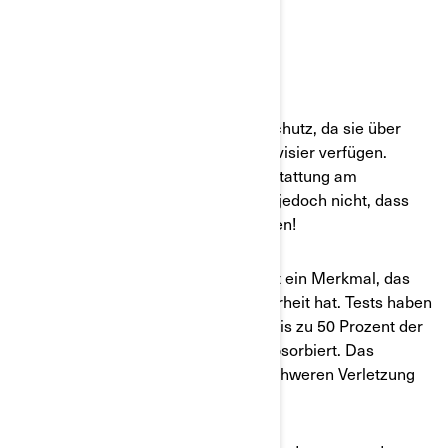
Helm/Halbschalenhelm
INTEGRALHELME
Integralhelme bieten den meisten Schutz, da sie über
einen festen Kinnschutz und ein Vollvisier verfügen.
Daher sind sie in Bezug auf die Ausstattung am
wenigsten anpassbar. Das bedeutet jedoch nicht, dass
Sie sie nicht optisch anpassen können!
Der Kinnschutz der Integralhelme ist ein Merkmal, das
einen großen Einfluss auf Ihre Sicherheit hat. Tests haben
gezeigt, dass ein fester Kinnschutz bis zu 50 Prozent der
Aufprallenergie bei einer Kollision absorbiert. Das
bedeutet, dass er das Risiko einer schweren Verletzung
erheblich verringert.