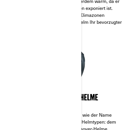
Ein Integralhelm hält Ihren Kopf außerdem warm, da er
bei dieser Art von Helm am wenigsten exponiert ist.
Wenn Sie hauptsächlich in kälteren Klimazonen
unterwegs sind, könnte ein Integralhelm Ihr bevorzugter
Helm sein.
CROSSOVER- UND MODULARHELME
Crossover- oder Modularhelme sind, wie der Name
schon sagt, eine Mischung aus zwei Helmtypen: dem
Integralhelm und dem Jethelm. Crossover-Helme