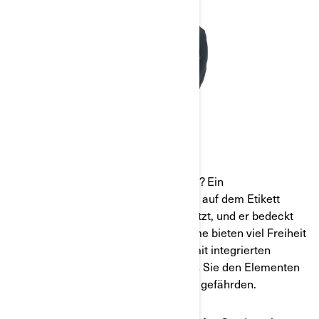
HALBSCHALENHELME
Was verbirgt sich hinter dem Namen? Ein
Halbschalenhelm ist genau das, was auf dem Etikett
steht: Ihr Gesicht ist völlig ungeschützt, und er bedeckt
vorne nur die Stirn. Halbschalenhelme bieten viel Freiheit
und minimalen Schutz. Sie sind oft mit integrierten
Augenschilden ausgestattet, so dass Sie den Elementen
ausgesetzt sind, ohne Ihre Augen zu gefährden.