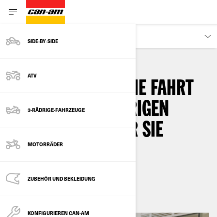
KUNDEN
SIDE‑BY‑SIDE
ATV
WÄHLEN SIE FÜR DIE FAHRT
MIT IHREM 3-RÄDRIGEN
3-RÄDRIGE-FAHRZEUGE
FAHRZEUG DEN FÜR SIE
MOTORRÄDER
RICHTIGEN HELM
Nach
Can-Am On-Road
ZUBEHÖR UND BEKLEIDUNG
Dezember 2022
KONFIGURIEREN CAN-AM