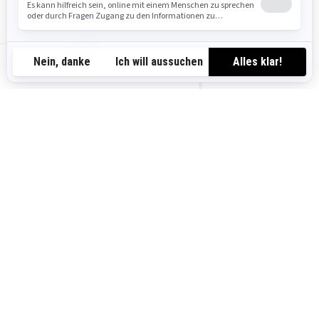
DE-DE
2026
RYKER RALLY
Ab
16.799 €