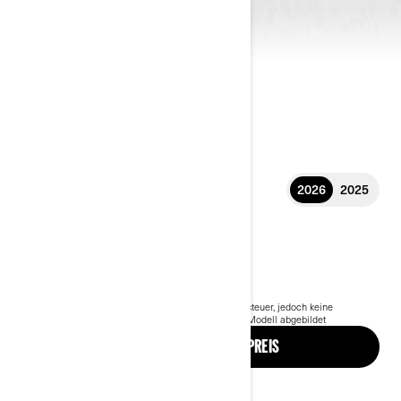
2026
2025
2026 RYKER
11.099 €
Ab
i
Der Preis für das Basis Modell enthält die Mehrwertsteuer, jedoch keine
Versandkosten und Registrierungsgebühren.
* Ryker-Modell abgebildet
KONFIGURATION UND PREIS
Angebot anfordern