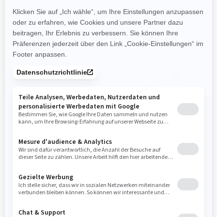
2026
2026
RYKER
RYKER SPORT
Ab
11.099 €
Ab
14.899 €
Perfektes Fahrzeug für
Sportmodell mit exklusivem
Einsteiger und Solo-Fahrten
Styling
Zwei Motorvarianten: Rotax®
Die MAX-Montagehalterung
Motor mit 600 oder 900 ccm
bietet zusätzliche Gepäck- und
Beifahreroptionen für die
100.000 Möglichkeiten, ihn
Langstrecke
nach Ihren Wünschen zu
gestalten
Verbesserte Aufhängung für
eine sportlichere Fahrt
Antriebswellentechnologie mit
minimalem Wartungsaufwand
Sport-Modus für dynamische,
verbesserte Gasannahme
Geschwindigkeitsregelung