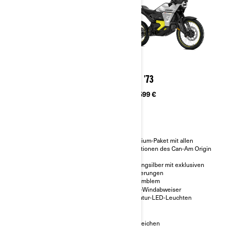
2025
2025
ORIGIN
ORIGIN '73
Ab
13.499 €
Ab
15.599 €
Dual-Sport-Elektromotorrad
Premium-Paket mit allen
Funktionen des Can-Am Origin
Vielseitiges Motorrad mit
PLUS
Straßen- und
Geländetauglichkeit
Sterlingsilber mit exklusiven
Verzierungen
Große Bodenfreiheit und langer
Federweg zur Überwindung
’73-Emblem
von Hindernissen
LinQ-Windabweiser
Leichtbauweise für besseres
Signatur-LED-Leuchten
Handling in der Stadt und auf
dem Trail
Vergleichen
Vergleichen