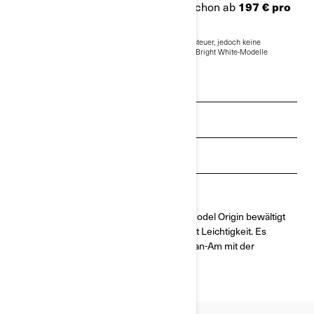
Can-Am ORIGIN BRIGHT WHITE, schon ab
197 € pro
monat
(1)
Der Preis für das Basis Modell enthält die Mehrwertsteuer, jedoch keine
Versandkosten und Registrierungsgebühren.
* Origin Bright White-Modelle
abgebildet
Angebot anfordern
Finanzierungsangebote
Händler finden
Probefahrt anfragen
Das elektrische und abenteuerfreudige Model Origin bewältigt
Fahrten auf der Straße und im Gelände mit Leichtigkeit. Es
kombiniert die Motocross-Tradition von Can-Am mit der
Technologie von heute.