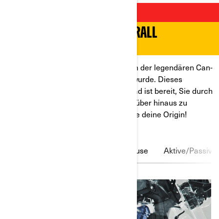
ORIGIN
ENTWICKELT, UM DICH ÜBERALL
HINZUBRINGEN
Sie ist ein Dual-Sport-Modell, das von der legendären Can-
Am TNT aus den 1970ern inspiriert wurde. Dieses
schnittige und modernisierte Motorrad ist bereit, Sie durch
Schotter, über Asphalt und sogar darüber hinaus zu
bringen. Also, los geht's und entdecke deine Origin!
Laden
Display
Kettengehäuse
Aktive/Passive