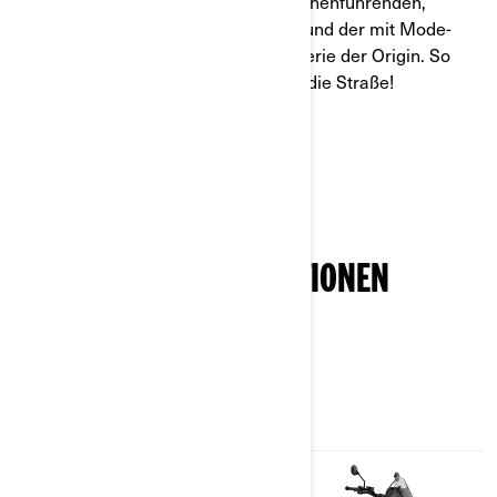
fast jedem Wetter, dank des branchenführenden,
flüssigkeitsgekühlten Ladegeräts und der mit Mode-
3-Ladestationen kompatiblen Batterie der Origin. So
kommen Sie schneller wieder auf die Straße!
Mehr erfahren
PAKETE UND SPEZIFIKATIONEN
ENTDECKEN