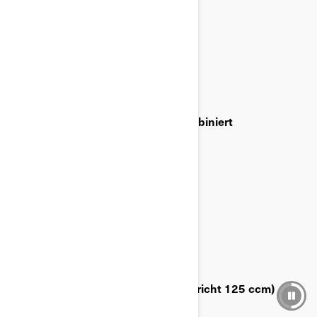
LADEZEIT
Von 20 % auf 80 % in 50 Minuten
REICHWEITE
145 km in der stadt / 115 km kombiniert
BESCHLEUNIGUNG
0 - 100 km/h in 4,3 Sek
LEISTUNG
35kW (A2) und A1 (11 kW / entspricht 125 ccm)