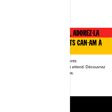
MOTOS ÉLECTRIQUES
DÉCOUVREZ-LA, ESSAYEZ-LA, ADOREZ-LA
DÉCOUVREZ LES ÉVÉNEMENTS CAN-AM À
VENIR
Des essais routiers aux rassemblements
communautaires, un événement vous attend. Découvrez
tout ce qui se passe près de chez vous.
DÉCOUVRIR LES ÉVÉNEMENTS