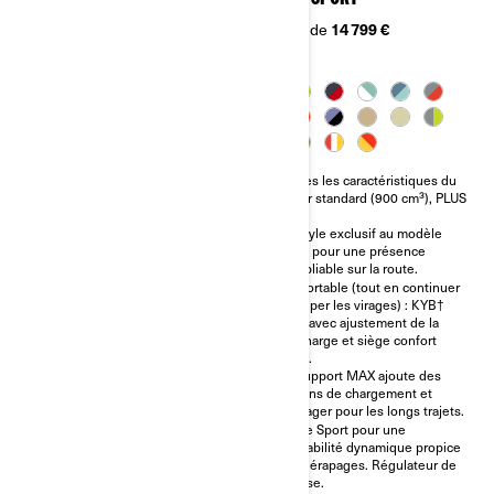
À partir de
10 999 €
À partir de
14 799 €
Moteur Rotax® 600 ou 900 cm³.
Toutes les caractéristiques du
Ryker standard (900 cm³), PLUS
Transmission auto twist and go
:
+ contrôle de la stabilité du
véhicule.
Un style exclusif au modèle
sport pour une présence
La technologie de l’arbre de
inoubliable sur la route.
transmission nécessite moins
d’entretien.
Confortable (tout en continuer
à couper les virages) : KYB†
S’adapte à tous les conducteurs
HPG avec ajustement de la
; plus de 100 000
précharge et siège confort
personnalisations possibles.
sport.
Mode Sport favorisant les
Le support MAX ajoute des
dérapages et mode Éco
options de chargement et
économe en carburant (900
passager pour les longs trajets.
cm³ uniquement).
Mode Sport pour une
maniabilité dynamique propice
aux dérapages. Régulateur de
vitesse.