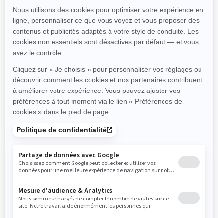
Toutes les caractéristiques du
Ryker standard (900 cm³), PLUS
:
Accédez à de nouveaux terrains
de jeu avec de nouvelles jantes
plus robustes Hyper argentées,
des pneus prêts pour le rallye,
une barre de poussée, une
plaque de protection, une
admission avec préfiltre, des
feux LED et un échappement
Akrapovič.
Découvrez les caractéristiques
du Ryker Rally pour les surfaces
meubles : le guidon avec
protège-mains, les repose-
pieds antidérapants, les
amortisseurs KYB HPG à l'avant
et à l'arrière avec réglages à
distance et un débattement de
suspension supplémentaire.
Le support MAX ajoute des
options de chargement et