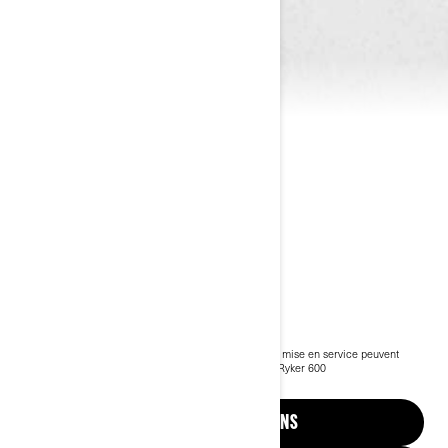
2024 RYKER
10 999 €
À partir de
i
Prix public TTC conseillé, les frais de transport et de mise en service peuvent
varier selon la sélection.
*Ensemble illustré Can-Am Ryker 600
2025 Ryker
VOIR LES PROMOTIONS