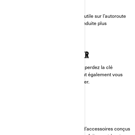
PARE-BRISE
Cet accessoire est particulièrement utile sur l’autoroute
car il bloque le vent et rend votre conduite plus
confortable.
CLÉ D’APPRENTISSAGE RYKER
Cette clé vous sauvera la vie si vous perdez la clé
d’origine ! Votre concessionnaire peut également vous
faire une nouvelle clé pour votre Ryker.
ACCESSOIRES CAN-AM
BRP propose une gamme complète d’accessoires conçus