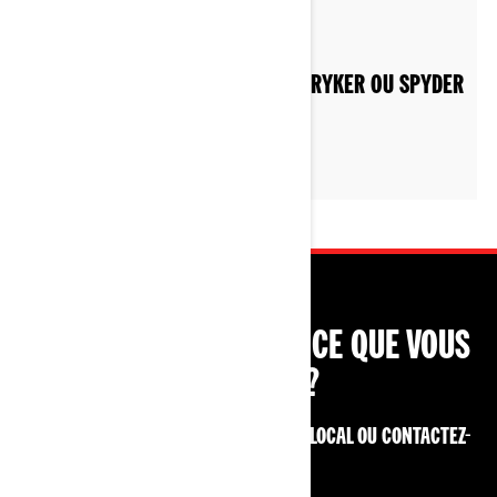
Par Can-Am On-Road
COMMENT HIVERNER UN CAN‑AM RYKER OU SPYDER
VOUS NE TROUVEZ PAS CE QUE VOUS
CHERCHEZ?
CONTACTEZ VOTRE CONCESSIONNAIRE LOCAL OU CONTACTEZ-
NOUS ICI !