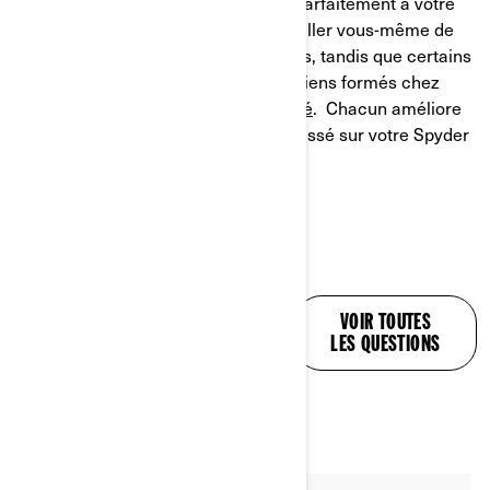
en usine et garantis qui s’intègrent parfaitement à votre
nouveau véhicule. Vous pouvez installer vous-même de
nombreux accessoires de trois-roues, tandis que certains
nécessitent l’intervention de techniciens formés chez
votre
concessionnaire Can-Am agréé
. Chacun améliore
votre expérience et rend le temps passé sur votre Spyder
ou Ryker encore plus agréable !
DES RÉPONSES À
VOIR TOUTES
TOUTES VOS
LES QUESTIONS
QUESTIONS