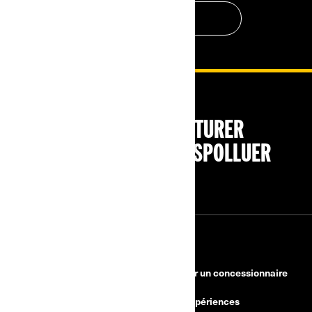
CONTACTEZ-NOUS
PENSEZ À COVOITURER
#SEDÉPLACERMOINSPOLLUER
RESSOURCES
Besoin d'aide?
Devenir un concessionnaire
Rappels de sécurité
BRP Expériences