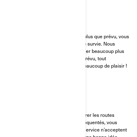
EAU ET EN-CAS
Si le trajet est si agréable qu’il dure plus que prévu, vous
avez besoin de cela dans votre kit de survie. Nous
sommes nombreux à finalement rouler beaucoup plus
longtemps que ce que nous avions prévu, tout
simplement parce nous y prenons beaucoup de plaisir !
ESPÈCES
Lorsque vous commencerez à explorer les routes
secondaires et les endroits moins fréquentés, vous
constaterez que toutes les stations-service n’acceptent
pas les cartes de crédit. C’est donc une bonne idée