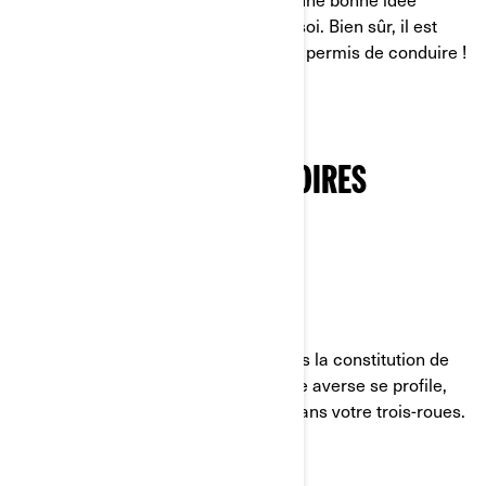
d’avoir toujours un peu d’argent sur soi. Bien sûr, il est
aussi essentiel de toujours avoir son permis de conduire !
VÊTEMENTS ET ACCESSOIRES
INDISPENSABLES
VÊTEMENTS DE PLUIE
La météo joue un rôle important dans la constitution de
votre kit. Vous ne savez jamais si une averse se profile,
donc ayez toujours ces vêtements dans votre trois-roues.