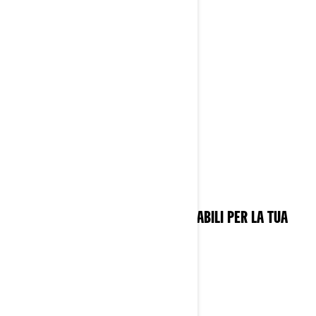
PREPARATI PER IL VIAGGIO
SCOPRI GLI ACCESSORI INDISPENSABILI PER LA TUA
MOTO ELETTRICA CAN-AM PULSE