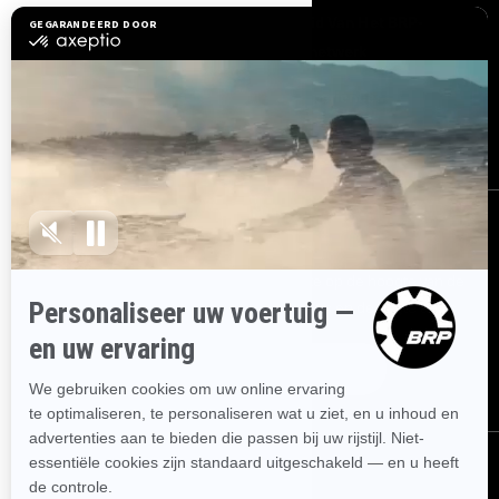
Hulp nodig?
Word Lid Van Het BRP-
Dealernetwerk
Terugroepacties om
veiligheidsredenen
BRP Experiences
Carrière
AANMELDEN
Ontvang de nieuwsbrief.
Wees als eerste op de hoogte van de
nieuwste evenementen, het laatste nieuws en de beste deals.
ABONNEREN
VOLG ONS