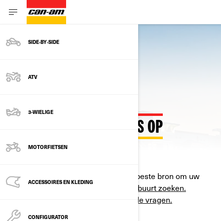
SIDE‑BY‑SIDE
ATV
3-WIELIGE
NEEM CONTACT MET ONS OP
MOTORFIETSEN
Uw dichtstbijzijnde BRP-dealer is de beste bron om uw
ACCESSOIRES EN KLEDING
vraag te beantwoorden.
Dealer in de buurt zoeken.
Hier zijn enkele van de
meest gestelde vragen.
CONFIGURATOR