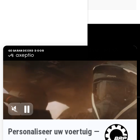
BRONNEN
Hulp nodig?
Word Lid Van Het BRP-
Dealernetwerk
Terugroepacties om
veiligheidsredenen
BRP Experiences
Carrière
AANMELDEN
Ontvang de nieuwsbrief.
Wees als eerste op de hoogte van de
nieuwste evenementen, het laatste nieuws en de beste deals.