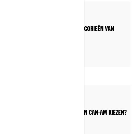
Posted on 11-6-2022
WAT ZIJN DE VERSCHILLENDE CATEGORIEËN VAN
MOTOREN OP 3 WIELEN?
Posted on 11-6-2022
WELKE 3-WIELIGE MOTORFIETS VAN CAN-AM KIEZEN?