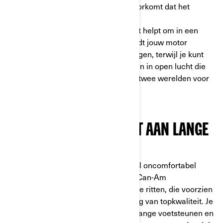
tractiecontrolesysteem (TCS) dat voorkomt dat het
achterwiel gaat doorslippen en het
stabiliteitscontrolesysteem (SCS) dat helpt om in een
rechte lijn te blijven rijden. Zo behoudt jouw motor
dezelfde wegligging als een sportwagen, terwijl je kunt
genieten van alle voordelen van rijden in open lucht die
een tweewieler biedt. Het beste van twee werelden voor
bestuurders!
UITRUSTING AANGEPAST AAN LANGE
RITTEN
In tegenstelling tot 2-wielers, die snel oncomfortabel
kunnen worden, zijn voertuigen van Can-Am
comfortabele motorfietsen voor lange ritten, die voorzien
zijn van perfect aangepaste uitrusting van topkwaliteit. Je
kunt genieten van een groter zadel, lange voetsteunen en