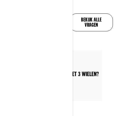
AL UW VRAGEN,
BEKIJK ALLE
BEANTWOORD
VRAGEN
Posted on 11-6-2022
HOE NOEM JE EEN MOTORFIETS MET 3 WIELEN?