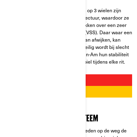
Hun belangrijkste troef: motorfietsen op 3 wielen zijn
ontworpen met een Y-vormige architectuur, waardoor ze
makkelijk te besturen zijn, en beschikken over een zeer
krachtig voertuigstabiliteitssysteem (VSS). Daar waar een
traditionele motorfiets van zijn pad kan afwijken, kan
wegglijden op obstakels en minder veilig wordt bij slecht
weer, behouden motorfietsen van Can-Am hun stabiliteit
op alle soorten wegen. Zo blijf je stabiel tijdens elke rit.
GEOPTIMALISEERD REMSYSTEEM
Je kunt alle onvoorziene omstandigheden op de weg de