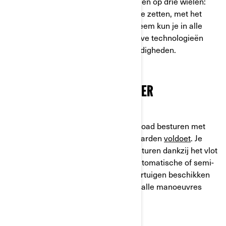
baas met de soepelheid van voertuigen op drie wielen:
niet nodig om een voet op de grond te zetten, met het
ABS-systeem en tractiecontrolesysteem kun je in alle
veiligheid stoppen. Dankzij innovatieve technologieën
behoud je de controle in alle omstandigheden.
MAKKELIJKE TOEGANG ZONDER
MOTORRIJBEWIJS
Je kunt voertuigen van Can-Am On-Road besturen met
een rijbewijs (B) als u aan de voorwaarden
voldoet
. Je
leert hem in een handomdraai te besturen dankzij het vlot
schakelen, wat mogelijk is met de automatische of semi-
automatische transmissie. Deze voertuigen beschikken
ook over een achteruitrijfunctie, wat alle manoeuvres
vereenvoudigt.