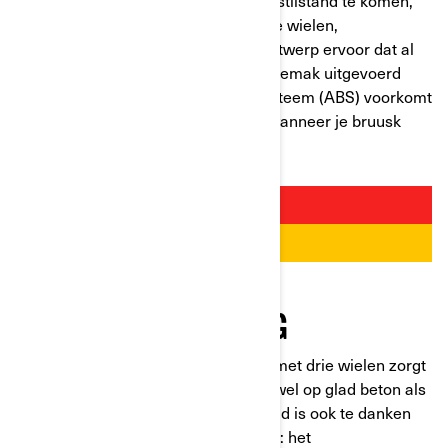
standaard, lange tijd om volledig tot stilstand te komen,
instabiel met een passagier... Op drie wielen,
daarentegen, zorgt het Y-vormige ontwerp ervoor dat al
deze handelingen met het grootste gemak uitgevoerd
kunnen worden. Het antiblokkeersysteem (ABS) voorkomt
met name dat de wielen blokkeren wanneer je bruusk
remt.
SOEPELERE WEGLIGGING
Het extra wiel van motorvoertuigen met drie wielen zorgt
voor een uitstekende wegligging, zowel op glad beton als
op hobbelige wegen. Deze soepelheid is ook te danken
aan twee technologieën van het VSS: het