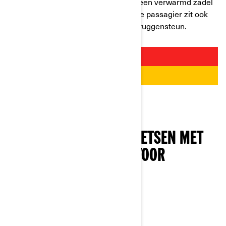
voor de Can-Am
Spyder RT
ook van een verwarmd zadel
met aanpasbaar geheugenschuim. Je passagier zit ook
gemakkelijk dankzij de ingebouwde ruggensteun.
WAAROM ZIJN MOTORFIETSEN MET
DRIE WIELEN PERFECT VOOR
BEGINNERS?
WATERDICHTE STABILITEIT