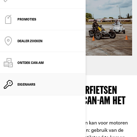
PROMOTIES
DEALER ZOEKEN
ONTDEK CAN-AM
EIGENAARS
WAAROM BIEDEN MOTORFIETSEN
MET DRIE WIELEN VAN CAN-AM HET
MEESTE COMFORT?
Stoppen bij een rood licht of parkeren kan voor motoren
op twee wielen een hele uitdaging zijn: gebruik van de