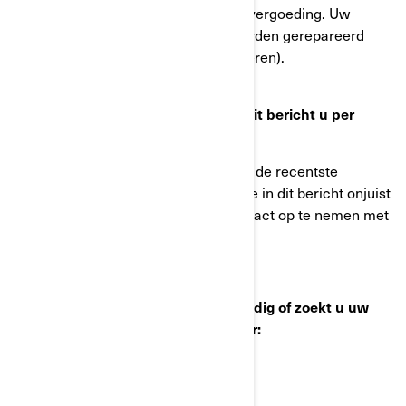
contact met ons op voor een kostenvergoeding. Uw
voertuig moet echter nog steeds worden gerepareerd
(aanbrengen van de nieuwe wielmoeren).
Wat moet u doen als u gelooft dat dit bericht u per
vergissing is toegestuurd?
Dit bericht werd u verstuurd volgens de recentste
informatie in ons bezit. Als informatie in dit bericht onjuist
is, vragen we u zo snel mogelijk contact op te nemen met
BRP.
Heeft u nog vragen, heeft u hulp nodig of zoekt u uw
dichtstbijzijnde erkende BRP dealer:
Ga naar:
www.brp.com
OR