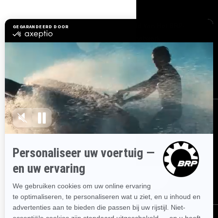
BRONNEN
Hulp nodig?
Word Lid Van Het BRP-
Dealernetwerk
Terugroepacties om
veiligheidsredenen
BRP Experiences
Carrière
AANMELDEN
Ontvang de nieuwsbrief.
Wees als eerste op de hoogte van de
nieuwste evenementen, het laatste nieuws en de beste deals.
ABONNEREN