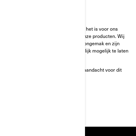
Of bel: +32 9 218 26 00
Uw veiligheid staat bij ons voorop en het is voor ons
belangrijk dat u tevreden blijft met onze producten. Wij
verontschuldigen ons voor mogelijk ongemak en zijn
toegewijd om dit proces zo gemakkelijk mogelijk te laten
verlopen.
We danken u voor uw onmiddellijke aandacht voor dit
probleem.
Hoogachtend,
BRP Customer Services Department