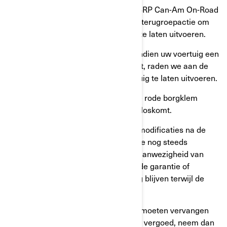
Neem contact op met een erkende BRP Can-Am On-Road
dealer en maak een afspraak om de terugroepactie om
veiligheidsredenen aan uw voertuig te laten uitvoeren.
U kunt met uw voertuig doorrijden. Indien uw voertuig een
of meerdere gebarsten moeren heeft, raden we aan de
update zo snel mogelijk bij uw voertuig te laten uitvoeren.
Opmerking: De aanwezigheid van de rode borgklem
voorkomt dat een gescheurde moer loskomt.
Ook als uw voertuig over eventuele modificaties na de
verkoop beschikt, kunt u deze service nog steeds
kostenloos ontvangen. Ondanks de aanwezigheid van
deze aanpassingen zal een bestaande garantie of
bestaand onderhoudscontract geldig blijven terwijl de
service wordt uitgevoerd.
Indien u de wielmoeren eerder hebt moeten vervangen
en BRP de reparatiekosten niet heeft vergoed, neem dan