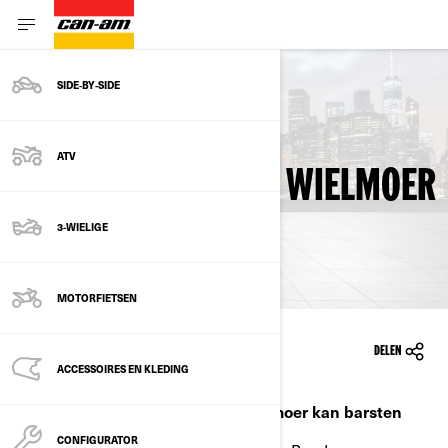
SIDE‑BY‑SIDE
Terug naar veiligheidsherinneringen
ATV
CAN-AM® RYKER - WIELMOER
KAN BARSTEN
3-WIELIGE
MOTORFIETSEN
1-10-2019
DELEN
ACCESSOIRES EN KLEDING
Onderwerp: Can-Am® Ryker - Wielmoer kan barsten
CONFIGURATOR