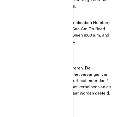
kan het risico op een crash groter zijn.
To confirm that your VIN (Vehicle identification Number)
is affected, contact your authorized Can-Am On-Road
dealer or BRP at 1-888-272-9222 between 8:00 a.m. and
8:00 p.m. Eastern time 7 days a week.
Wat zal BRP doen?
BRP zal uw voertuig kostenloos repareren. De
corrigerende maatregelen omvatten het vervangen van
de drie wielmoeren. Deze service duurt niet meer dan 1
uur. De benodigde onderdelen voor het verhelpen van dit
probleem zullen geleidelijk beschikbaar worden gesteld.
Wat moet u doen?