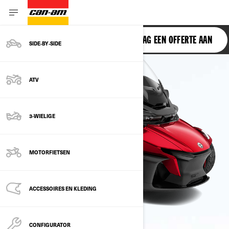
SPYDER RT
VRAAG EEN OFFERTE AAN
SIDE‑BY‑SIDE
ATV
3-WIELIGE
MOTORFIETSEN
ACCESSOIRES EN KLEDING
CONFIGURATOR