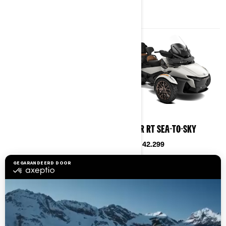
2024
2024
SPYDER RT LIMITED
SPYDER RT SEA-TO-SKY
Vanaf
€ 39.799
Vanaf
€ 42.299
115 pk Rotax® 1330 cc motor,
Alle kenmerken van de Spyder
semi-automatische transmissie,
RT Limited, PLUS:
ECO-modus en
Jij verdient het allerbeste! Rijd
voertuigstabiliteitscontrole
met de luxueuze topcase in de
10,25 inch touchscreen met
kleur Vegas White Satin en de