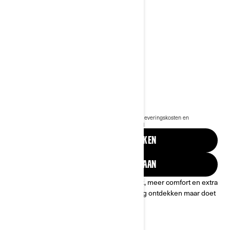
2024 SPYDER RT
€ 39.799
Vanaf
i
De vanafprijs is inclusief BTW, maar exclusief BPM, leveringskosten en
rijklaarkosten.
*Can-Am Spyder RT Limited afgebeeld
AANBIEDINGEN BEKIJKEN
VRAAG EEN OFFERTE AAN
Met de Spyder RT, met een moderne look, meer comfort en extra
bergruimte, kun je niet alleen de open weg ontdekken maar doet
u dat met het summum van luxe.