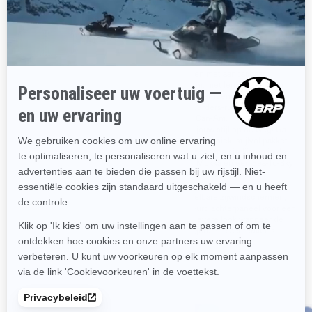
Apple Carplay
velgen met 16 spaken in de
kleur Mokka.
177 liter bergruimte met
topcase geschikt voor LinQ
Geniet van lange roadtrips met
alle comfort dat je nodig hebt.
Premium audiosysteem van
Maak gebruik van de uiterst
BRP met 6 luidsprekers en
comfortabele zadels in twee
radio, USB en Bluetooth
kleuren met aanpasbaar
Premium led-koplampen en
schuim, met lendensteun en
laadruimte vooraan met voering
met de afneembare
en verlichting.
bestuurders-rugsteun voor
jouw Can-Am.
Toon jouw stijl op de weg! Ga
voor een uniek, stijlvol pakket
met moderne sierlijsten in de
kleur Mokka en een Sea-To-Sky
zadel met stiksels en
emblemen.
Verstelbare zijwindschermen,
gekleurd achterpaneel voor een
sportievere look wanneer de
bagageruimte achteraan is
verwijderd.