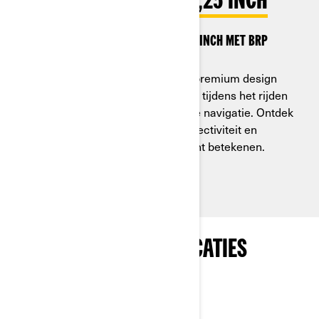
TOUCHSCREEN VAN 10,25 INCH
Bekijk het touchscreen van 10,25 inch met BRP
Connect en Apple CarPlay.
Geniet van een nieuw elegant en premium design
met indrukwekkende leesbaarheid tijdens het rijden
en van een interface met intuïtieve navigatie. Ontdek
wat verbeterde ervaring met connectiviteit en
gebruiksvriendelijke bediening echt betekenen.
PAKKETTEN EN SPECIFICATIES
ONTDEKKEN