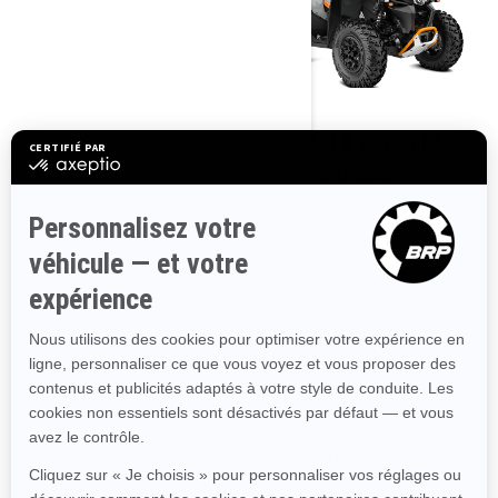
2025
2025
RENEGADE X XC 650 T ABS
RENEGADE X XC 1000 T ABS
À partir de
15 699 €
À partir de
19 399 €
Performance
Performance
Sentier
Sentier
Catégorie T homologuée CE
Catégorie T homologuée CE
59 ch ( 44 kW )
80 ch (60 kW)
Pneus ITP Holeshot† ATR de 25
Pneus ITP Holeshot† ATR de 25
pouces, jantes en fonte
pouces, jantes en fonte
d'aluminium de 12 pouces
d'aluminium de 12 pouces
Amortisseurs FOX† 1.5
Amortisseurs FOX† 1.5
PODIUM RC2†
PODIUM RC2†
Direction assistée dynamique
Direction assistée dynamique
(DPS) triple mode
(DPS) triple mode