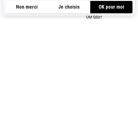
Amortisseurs FOX† 1.5
Pneus ITP Cryptid† de 30
PODIUM RC2†
pouces
BE-FR
Pneus ITP Holeshot† ATR
Amortisseurs FOX† 1.5
63,5 cm
PODIUM QS3†
Pare-chocs avant
Treuil de 1 588 kg
Garde au sol de 26,7 cm
Visco-4Lok disponible, Garde
au sol de 31,8 cm
ACHETEZ VOTRE VÉHICULE
OBTENIR UN DEVIS
TROUVEZ VOTRE CONCESSIONNAIRE