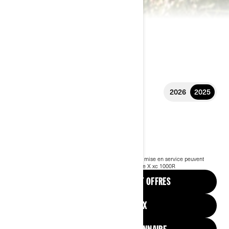
2026
2025
2025 RENEGADE
15 699 €
À partir de
i
Prix public TTC conseillé, les frais de transport et de mise en service peuvent
varier selon la sélection.
*Ensemble illustré Renegade X xc 1000R
VOIR LES PROMOTIONS ET OFFRES
DEMANDEZ UN PRIX