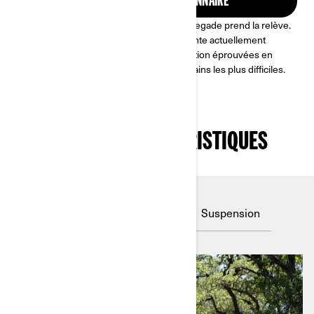
TROUVEZ UN CONCESSIONNAIRE
Lorsque vous atteignez les limites, le Renegade prend la relève.
La famille de quads sportifs la plus puissante actuellement
disponible, alliant performances et protection éprouvées en
course pour mener le peloton sur les terrains les plus difficiles.
PRINCIPALES CARACTÉRISTIQUES
Moteur
Maniabilité
ITC
Suspension