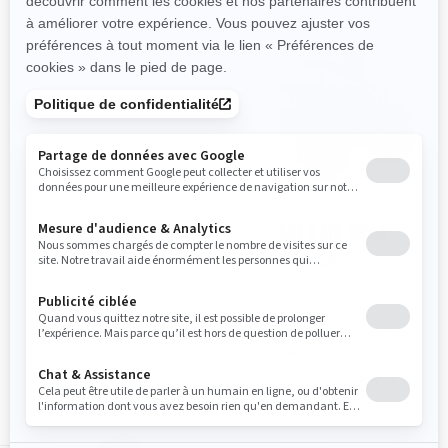
Garde au sol de 26,7 cm
Garde au sol de 26,7 cm
2025
2025
RENEGADE X XC 1000R
RENEGADE X MR 1000R
À partir de
18 999 €
À partir de
20 499 €
Performance
Boue
Sentier
Performance
Non homologué route (UE)
Non homologué route (UE)
91 ch (68 kW)
91 ch (68 kW)