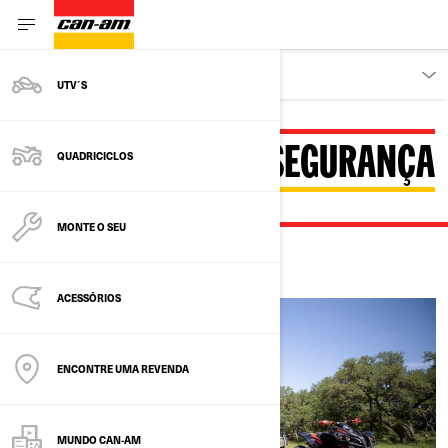
PROPRIETÁRIOS
UTV´S
INFORMAÇÕES DE SEGURANÇA
QUADRICICLOS
MONTE O SEU
ACESSÓRIOS
ENCONTRE UMA REVENDA
MUNDO CAN-AM