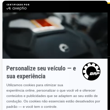
RECURSOS
Precisa de ajuda?
Junte-se à rede de
revendedores da BRP
Carreiras
BRP Experiences
Recalls de segurança
ASSINE
Inscreva-se em nossos e-mails.
Receba as últimas notícias, eventos
e ofertas.
ASSINE