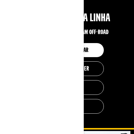
CONHEÇA A NOSSA LINHA
EXPLORE NOSSA LINHA CAN-AM OFF-ROAD
MONTAR E PRECIFICAR
AJUDE-ME A ESCOLHER
QUADRICICLOS
UTV´S