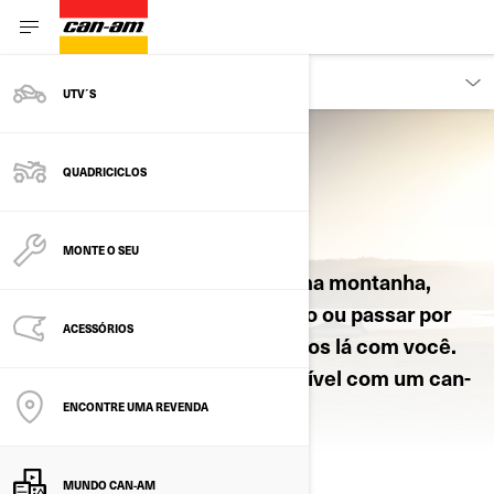
DESCUBRA
UTV´S
QUADRICICLOS
VIVA OFF-ROAD
MONTE O SEU
Seja para chegar ao topo de uma montanha,
comemorar do alto de um pódio ou passar por
ACESSÓRIOS
anos de trabalho árduo - estamos lá com você.
Isso é um pouco do que é possível com um can-
am.
ENCONTRE UMA REVENDA
MUNDO CAN-AM