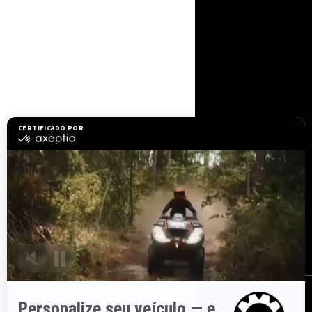
RECURSOS
Precisa de ajuda?
Junte-se à rede de
revendedores da BRP
Carreiras
BRP Experiences
Recalls de segurança
ASSINE