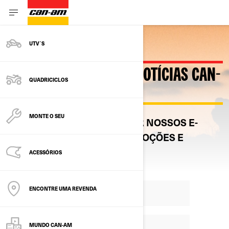
UTV´S
OBTENHA AS ÚLTIMAS NOTÍCIAS CAN-
QUADRICICLOS
AM
MONTE O SEU
INSCREVA-SE PARA RECEBER NOSSOS E-
MAILS COM OFERTAS, PROMOÇÕES E
NOTÍCIAS EXCLUSIVAS
ACESSÓRIOS
ENCONTRE UMA REVENDA
MUNDO CAN-AM