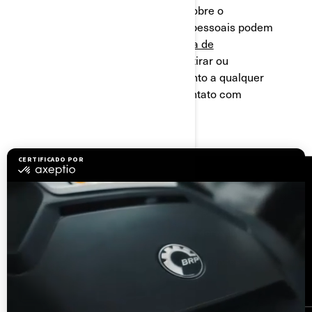
Informações detalhadas sobre o
processamento de dados pessoais podem
ser encontradas na
Política de
Privacidade
. Você pode retirar ou
modificar seu consentimento a qualquer
momento entrando em contato com
privacyofficer@brp.com
.
RECURSOS
Precisa de ajuda?
Junte-se à rede de
revendedores da BRP
Carreiras
BRP Experiences
Recalls de segurança