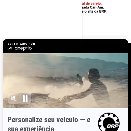
RECURSOS
Precisa de ajuda?
Junte-se à rede de
revendedores da BRP
Carreiras
BRP Experiences
Recalls de segurança
ASSINE
Inscreva-se em nossos e-mails.
Receba as últimas notícias, eventos