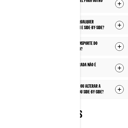
A minha garantia de fábrica é transferível para outro
proprietário se eu vender meu veículo?
A minha garantia de fábrica é válida em qualquer
concessionáro autorizado de ATV Can-Am e side-by-side?
A minha garantia de fábrica cobre o transporte do
veículo de um concessionário para outro?
Por que a minha peça substituida / reparada não é
coberta pela garantia?
Como faço para atualizar meu endereço ou alterar a
propriedade do meu veículo ATV Can-Am ou side-by-side?
PEÇAS E ACESSÓRIOS