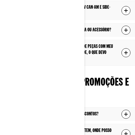
Posso comprar Peças e Acessórios de ATV Can-Am e side-
by-side diretamente?
Como posso obter suporte para uma peça ou acessório?
Eu tenho problemas com peças / pedido de peças com meu
concessionáio de ATV Can-Am e side-by-side, o que devo
fazer?
PERGUNTAS SOBRE PROMOÇÕES E
MARKETING
Onde posso encontrar promoções ou descontos?
Eu não recebi desconto promocional ou item, onde posso