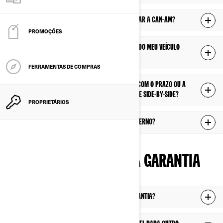
Tenho uma questão técnica. Devo contatar a Can-Am?
PROMOÇÕES
Onde obtenho o manual do proprietário do meu veículo
ATV Can-Am ou side-by-side?
FERRAMENTAS DE COMPRAS
E se eu tiver uma pergunta relacionada com o prazo ou a
qualidade do serviço em meu ATV Can-Am e side-by-side?
PROPRIETÁRIOS
Como devo armazenar meu veículo no inverno?
PERGUNTAS SOBRE A GARANTIA
Como posso reparar meu veículo na garantia?