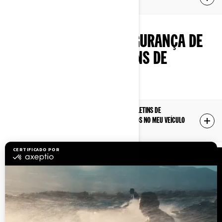
obter ajuda?
NOTIFICAÇÃO DE SEGURANÇA DE
PRODUTOS E BOLETINS DE
SEGURANÇA
Como faço para procurar se existem boletins de
segurança pendentes a serem executados no meu veículo
ATV Can-Am e side-by-side?
RECURSOS
Precisa de ajuda?
Junte-se à rede de
revendedores da BRP
Carreiras
BRP Experiences