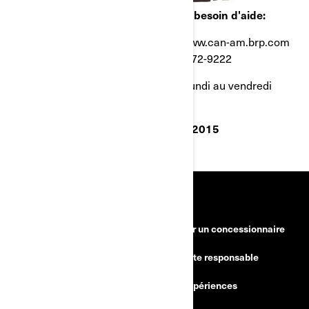
Si vous avez des questions ou avez besoin d'aide:
Visitez le ski-doo.brp.com ou le www.can-am.brp.com
Au Canada, composez le: 1-888-272-9222
entre 9 h et 21 h, heure de l'Est, du lundi au vendredi
Affichez au moins jusqu'au 30 juin 2015
RESSOURCES
Besoin d'aide
Devenir un concessionnaire
Rappels de sécurité
Conduite responsable
Trouver un concessionnaire
BRP Expériences