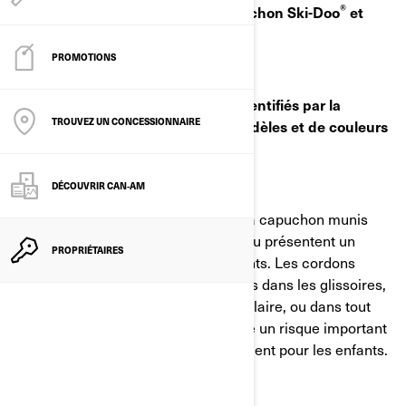
®
Rappel de sécurité de pulls à capuchon Ski-Doo
et
®
Can-Am
pour enfants
PROMOTIONS
Pulls pour enfants de 2 à 12 ans identifiés par la
TROUVEZ UN CONCESSIONNAIRE
marque Ski-Doo ou Can-Am, de modèles et de couleurs
variés.
DÉCOUVRIR CAN‑AM
Santé Canada a établi que les pulls à capuchon munis
d'un cordon de serrage autour du cou présentent un
PROPRIÉTAIRES
risque d'étranglement pour les enfants. Les cordons
peuvent s'emmêler ou rester coincés dans les glissoires,
les rampes, les portes d'autobus scolaire, ou dans tout
autre objet mobile, ce qui représente un risque important
d'enchevêtrement et/ou d'étranglement pour les enfants.