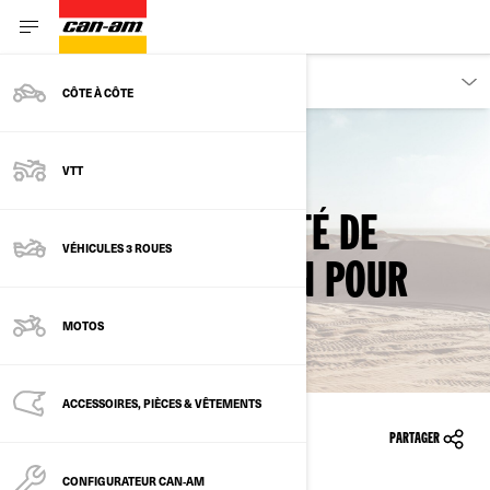
PROPRIÉTAIRES
CÔTE À CÔTE
VTT
RETOUR AUX RAPPELS SÉCURITAIRES
RAPPEL DE SÉCURITÉ DE
VÉHICULES 3 ROUES
PULLS À CAPUCHON POUR
ENFANTS
MOTOS
ACCESSOIRES, PIÈCES & VÊTEMENTS
2014-12-18
PARTAGER
CONFIGURATEUR CAN‑AM