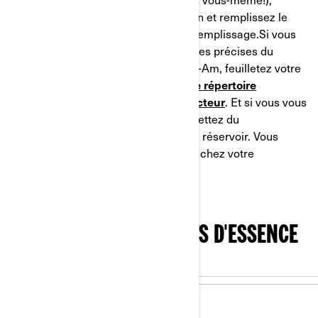
prenez le temps de retirer le bouchon et remplissez le
réservoir jusqu’au bas du goulot de remplissage.Si vous
voulez en savoir plus sur les exigences précises du
système d’alimentation de votre Can-Am, feuilletez votre
Guide du Conducteur ou consultez
le répertoire
électronique des Guides du Conducteur
. Et si vous vous
apprêtez à remiser votre Can-Am, mettez du
Stabilisateur d’essence XPS
dans le réservoir. Vous
pouvez vous en procurer en ligne ou chez votre
concessionnaire.
MAGASINEZ LES PRODUITS D'ESSENCE
ET HUILE XPS