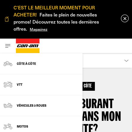
C'EST LE MEILLEUR MOMENT POUR
ACHETER!
Faites le plein de nouvelles
promos! Découvrez toutes les dernières
offres.
Magasinez
PROPRIÉTAIRES
CÔTE À CÔTE
VTT
VTT
INFORMATION VÉHICULE
CÔTE À CÔTE
QUEL TYPE DE CARBURANT
VÉHICULES 3 ROUES
DOIS-JE UTILISER DANS MON
CAN-AM HORS ROUTE?
MOTOS