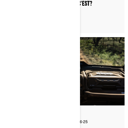
UNE CLÉ D.E.S.S., QU'EST-CE QUE C'EST?
Par Can-Am Off-Road
Publié le 2025-06-25
7 min de lecture