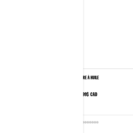
Filtre À Huile
Filtre À Huile
16.99$
CAD
16.99$
CAD
Magasinez cette section