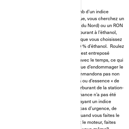
C’est simple : de l’essence sans-plomb d’un indice
d’octane de 91. Point de vue technique, vous cherchez un
indice AKI (R+M)/2 de 91 (Amérique du Nord) ou un RON
de 95 (Europe). N’utilisez pas de carburant à l’éthanol,
comme le carburant E85. L’essence que vous choisissez
ne devrait jamais contenir plus de 10 % d’éthanol. Roulez
toujours avec du carburant frais. S’il est entreposé
incorrectement, le carburant oxyde avec le temps, ce qui
fait baisser le niveau d’octane et risque d’endommager le
circuit d’alimentation. Nous ne recommandons pas non
plus l’utilisation de mélanges maison ou d’essence « de
course ». Mieux vaut s’en tenir au carburant de la station-
service. Votre Can-Am haute performance n’a pas été
conçu pour carburer à de l’essence ayant un indice
d’octane inférieur à 87. (Cela dit, en cas d’urgence, de
tels carburants peuvent dépanner.)Quand vous faites le
plein sur une surface plane, éteignez le moteur, faites
descendre vos passagers (y compris vous-même!),