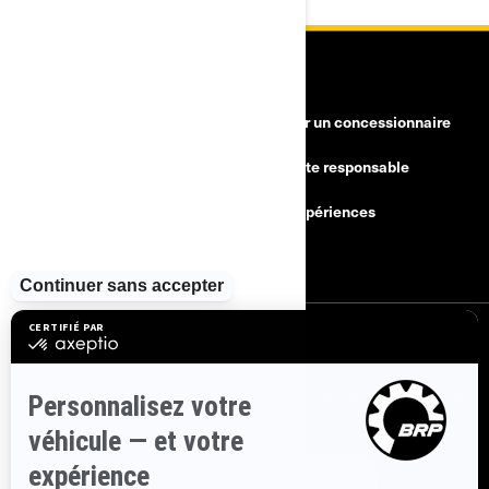
RESSOURCES
Besoin d'aide
Devenir un concessionnaire
Rappels de sécurité
Conduite responsable
Trouver un concessionnaire
BRP Expériences
Carrières
S'INSCRIRE
Inscrivez-vous à nos courriels.
Recevez les dernières nouvelles, les
événements et les offres.
ABONNEZ-VOUS