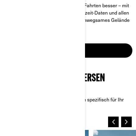
Can-Am-Technologie macht Offroad-Fahrten besser – mit
zahlreichen Features, Optionen, Echtzeit-Daten und allen
aktuellen Extras, egal ob Sie durch unwegsames Gelände
fahren oder Aufgaben erledigen.
MEHR ERFAHREN
CAN-AM OFFROAD-UNIVERSEN
ENTDECKEN
Tauchen Sie ein in spannende Welten spezifisch für Ihr
Fahrzeug