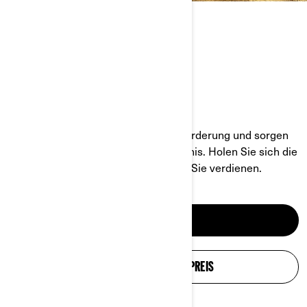
DAS KOMPLETTE ATV-
PRODUKTANGEBOT
VERLÄSSLICH UND EINSATZBEREIT
Unsere ATVs meistern jede Herausforderung und sorgen
dabei für ein erstklassiges Fahrerlebnis. Holen Sie sich die
Kraft, Leistung und den Komfort, den Sie verdienen.
ATVS ENTDECKEN
KONFIGURATION UND PREIS