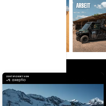
SAND UND DÜNEN
ARBEIT
RESSOURCEN
Brauchen Sie Hilfe
Sicherheitsrückrufe
Karriere
BRP Experiences
Händler werden