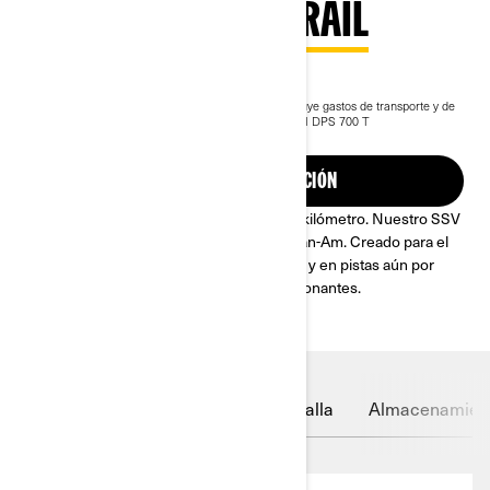
2023 MAVERICK TRAIL
16.399 €
Desde
i
El precio de entrada del pack incluye IVA, pero excluye gastos de transporte y de
matriculación.
*Se muestra el paquete Maverick Trail DPS 700 T
Ver las promociones actuales.
SOLICITA UNA COTIZACIÓN
Ponte cómodo y conduce hasta el último kilómetro. Nuestro SSV
más estrecho con el exclusivo ADN de Can-Am. Creado para el
máximo rendimiento en escapadas largas y en pistas aún por
explorar, con capacidades fiables y emocionantes.
Confort en la conducción
Pantalla
Almacenamien