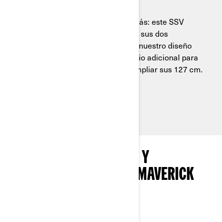
Cabina exclusiva Ergo-Lok
Todo lo que necesitas y un poco más: este SSV
dimensionado para la pista pone a sus dos
ocupantes en el centro, utilizando nuestro diseño
Ergo-Lok para conseguir un espacio adicional para
los ocupantes sin necesidad de ampliar sus 127 cm.
Ver disponibilidad de paquetes
EXPLORA LOS PAQUETES Y
ESPECIFICACIONES DEL MAVERICK
TRAIL