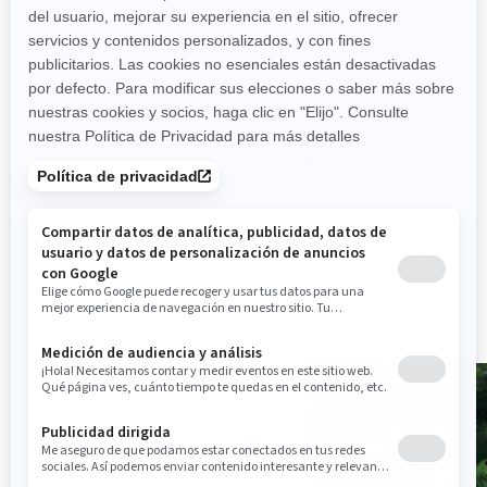
Hasta 60 km/h
Más de 60 km/h
52 CV (38 kW)
Recorrido de la suspensión de
700: 52 CV (38 kW) / 1000:
hasta 26,7 cm
75 CV (55 kW)
Llantas de acero de
Recorrido de la suspensión de
12 pulgadas
hasta 26,7 cm
Parachoques delantero de
Llantas de aluminio de
acero integrado
fundición de 12 pulgadas
Protector de chasis integral
Sistema dinámico de dirección
asistida (DPS, Dynamic Power
Steering)
Sistema de control de freno y
tracción dinámico