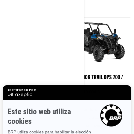
2023
2023
MAVERICK TRAIL 700 T
MAVERICK TRAIL DPS 700 /
1000 T
Desde
16.399 €
Desde
19.099 €
Sendero
Sendero
Viaje recreativo
Viaje recreativo
Categoría T homologada por la
Categoría T homologada por la
CE
CE