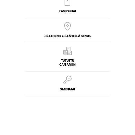
KAMPANJAT
JÄLLEENMYYJÄ LÄHELLÄ MINUA
TUTUSTU
CAN-AMIIN
OMISTAJAT