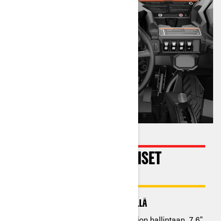
TODELLA KÄYTÄNNÖLLISET
NÄYTÖT
7,6” digitaalinäyttö näppäimistöllä
Kaikki mitä tarvitset täydelliseen ajon hallintaan. 7,6”