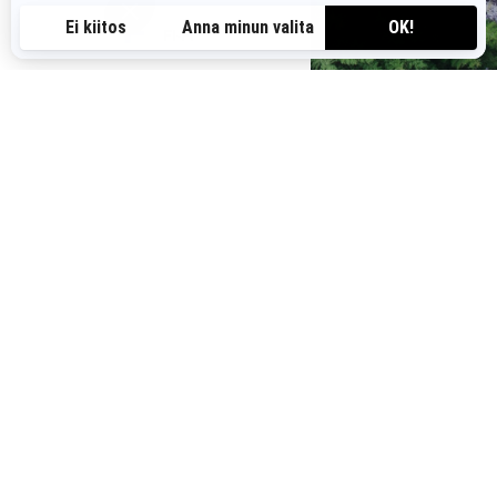
FI-FI
VOIT PITÄÄ MYÖS
2026 MAVERICK SPORT
i
Alkaen
22 190 €