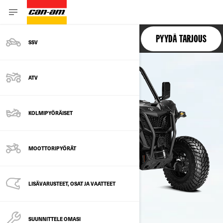
MAVERICK SPORT
PYYDÄ TARJOUS
SSV
ATV
KOLMIPYÖRÄISET
MOOTTORIPYÖRÄT
LISÄVARUSTEET, OSAT JA VAATTEET
SUUNNITTELE OMASI