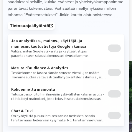
28” Maxxis† Liberty -renkaat
28” Maxxis† Liberty -renkaat
SHOWA HPG 2.0 IFP -
SHOWA HPG 2.0 IFP -
iskunvaimentimet
iskunvaimentimet
Dynaaminen jarrujärjestelmä ja
Dynaaminen jarrujärjestelmä ja
luistonestojärjestelmä (Traction
luistonestojärjestelmä (Traction
Control System)
Control System)
Vertaa
Vertaa
TULE PAIKAN PÄÄLLE
ETSI JÄLLEENMYYJÄ