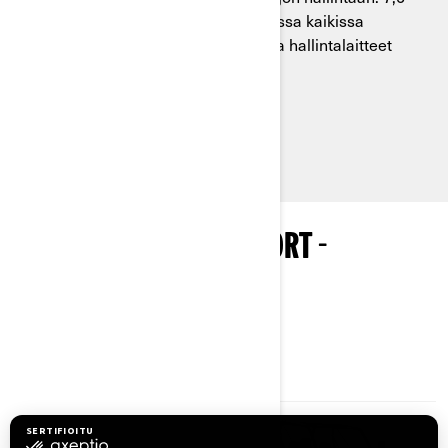
levyinen digitaalinäyttö on luettavissa kaikissa
olosuhteissa, ja ajoneuvon tiedot ja hallintalaitteet
ovat sormenpääsi ulottuvilla.
Katso pakettien saatavuus
TUTUSTU MAVERICK SPORT -
MALLISTOON