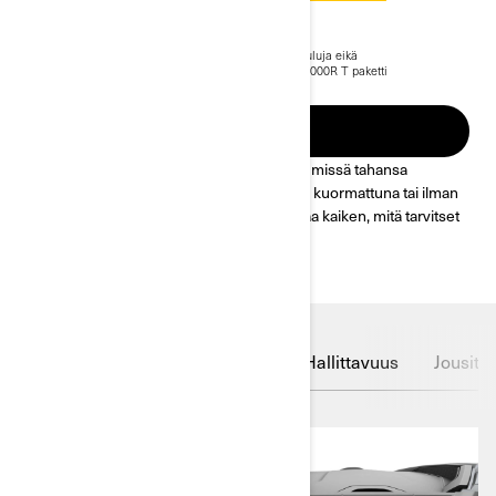
24 179 €
Alkaen
i
Hinta sisältää ALV:n. Hinta ei sisällä rahtia, toimituskuluja eikä
rekisteröintimaksuja.
*Kuvassa Maverick Sport DPS 1000R T paketti
Katso voimassaolevat tarjoukset
PYYDÄ TARJOUS
Terävin tapa päästä paikasta A paikkaan B, missä tahansa
maastossa, missä tahansa säässä, täyteen kuormattuna tai ilman
kuormaa. Can-Am on ajoneuvo, joka tarjoaa kaiken, mitä tarvitset
seuraaviin seikkailuihisi.
Näytöt
Suunnittele omasi
Hallittavuus
Jousitu