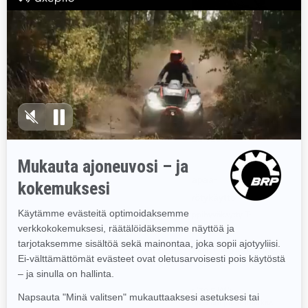
2023
2023
MAVERICK SPORT DPS 1000R
MAVERICK SPORT MAX DPS
T
1000R T
Alkaen
24 179 €
Alkaen
26 709 €
Vapaa-
Vapaa-
aika/hyötykäyttö
aika/hyötykäyttö
EY-tyyppihyväksytty T-
EY-tyyppihyväksytty T-
ajoneuvoluokka
ajoneuvoluokka
max 40 km/h tai yli 60 km/h
max 40 km/h tai yli 60 km/h
95 hv (70,5 kW)
95 hv (70,5 kW)
Jopa 30,5 cm joustomatkaa
Jopa 30,5 cm joustomatkaa