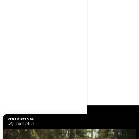
Sentiero
Modelli di categoria T con
omologazione CE
59 hp
Pneumatici ITP Holeshot† ATR
da 25"
Ammortizzatori FOX† 1.5
PODIUM RC2†
Tri-Mode Dynamic Power
Steering (DPS)
Altezza da terra di 26,7 cm
RISORSE
Assistenza clienti
Richiami di sicurezza