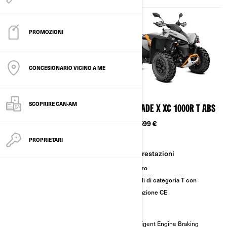
PROMOZIONI
CONCESIONARIO VICINO A ME
2026
2026
SCOPRIRE CAN-AM
RENEGADE X MR 1000R
RENEGADE X XC 1000R T ABS
Da
20.699 €
Da
19.599 €
PROPRIETARI
Fango
Prestazioni
Prestazioni
Sentiero
Modelli di categoria T con
omologazione CE
Pneumatici ITP Cryptid da 30”
con cerchi beadlock da 14” in
alluminio
Intelligent Engine Braking
Verricello da 1.588 kg