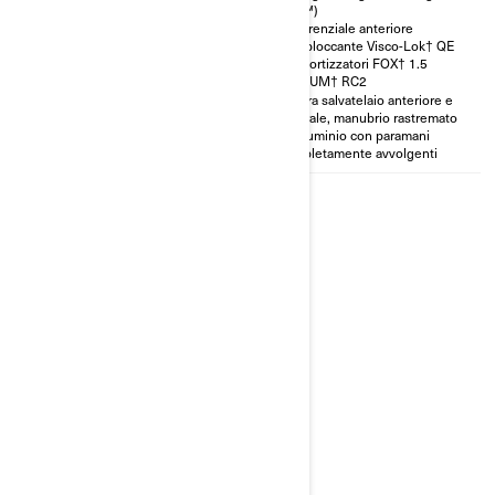
(iEB™)
Paraurti anteriore e posteriore
Differenziale anteriore
rinforzati e piastra salvatelaio
autobloccante Visco-Lok† QE
anteriore e centrale in alluminio
Ammortizzatori FOX† 1.5
Manubrio rastremato in
PODIUM† RC2
alluminio con maniglia di
appiglio e paramani
Piastra salvatelaio anteriore e
completamente avvolgenti
centrale, manubrio rastremato
in alluminio con paramani
completamente avvolgenti
2026
RENEGADE X XC 650 T
Da
15.799 €
Prestazioni