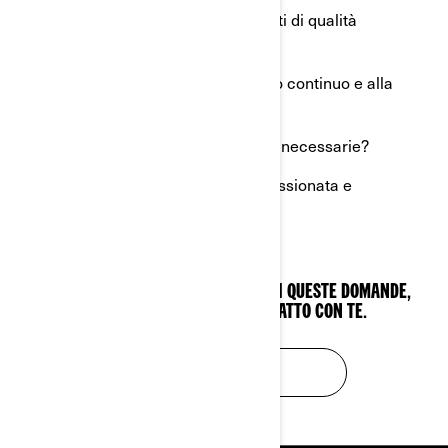
Puoi vantarti di un servizio clienti di qualità
superiore?
Sei interessato al miglioramento continuo e alla
formazione?
Disponi delle risorse finanziarie necessarie?
Sei una persona “affabile”, appassionata e
motivata?
SE HAI RISPOSTO “SÌ” A CIASCUNA DI QUESTE DOMANDE,
VOGLIAMO METTERCI IN CONTATTO CON TE.
RICHIEDI ORA