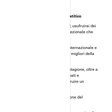
importantissima.
BRP ti darà un vantaggio competitivo
In qualità di concessionario BRP, usufruirai dei
numerosi vantaggi di valore eccezionale che
offriamo, tra cui:
Marchi riconosciuti a livello internazionale e
linee di prodotti consolidate e migliori della
categoria
Prodotti competitivi per ogni stagione, oltre a
rappresentanti BRP appassionati e
competenti per aiutarti a costruire un
business più forte
Gestione aziendale e formazione del
personale