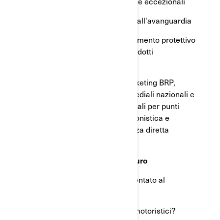
Supporto tecnico e formazione eccezionali
Sistemi e assistenza internet all'avanguardia
Ricambi, accessori e abbigliamento protettivo
esclusivi BRP, superiori ai prodotti
aftermarket
Programmi aggressivi di marketing BRP,
comprese campagne multimediali nazionali e
cooperative complete, materiali per punti
vendita, programmi di cartellonistica e
promozioni per corrispondenza diretta
Entra a far parte del nostro futuro
Sei professionale, esperto e orientato al
business?
Conosci il business degli sport motoristici?