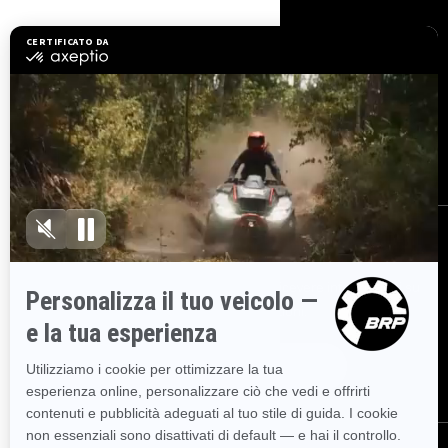
RISORSE
Assistenza clienti
Richiami di sicurezza
Opportunità di lavoro
BRP Experiences
Diventare concessionario
ISCRIVITI
Partecipa alla Newsletter.
Sii il primo a ricevere informazioni su
eventi, novità e promozioni.
ISCRIVITI