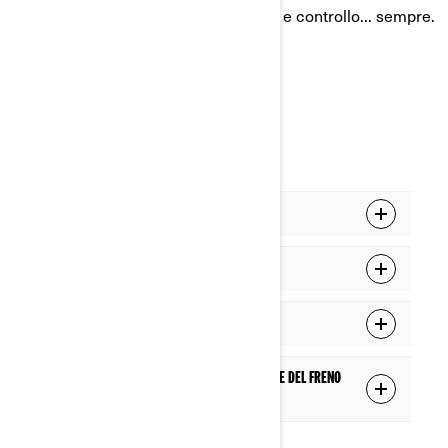
che richiedono la massima aderenza e controllo... sempre.
MODALITÀ
2WD
4WD
BLOCCO 4WD (VISCO-4LOK)
Blocco 4WD con controllo della trazione del freno
(BTC)