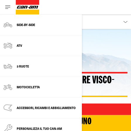
SCOPRI
SIDE‑BY‑SIDE
Torna alla tecnologia
ATV
3 RUOTE
DIFFERENZIALE ANTERIORE VISCO-
MOTOCICLETTA
4LOK
ACCESSORI, RICAMBI E ABBIGLIAMENTO
TRAZIONE PROFONDA
ADERENZA PERENNE, NESSUNO
SLITTAMENTO
PERSONALIZZA IL TUO CAN-AM