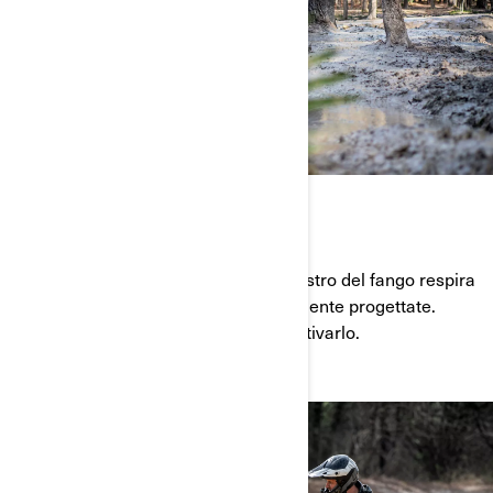
INARRESTABILE
Vai davvero in profondità. Questo mostro del fango respira
aria fresca da prese d’aria appositamente progettate.
Spingi sul pulsante Visco-4Lok per attivarlo.