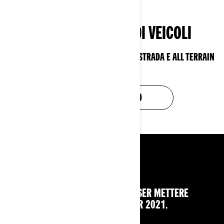
LA NOSTRA LINEA DI VEICOLI
ESPLORA I VEICOLI SIDE-BY-SIDE FUORISTRADA E ALL TERRAIN
CAN-AM
COSTRUISCI IL TUO
VIVI FUORISTRADA
GUARDA DUSTIN JONES E OSTACRUISER METTERE
ALLA PROVA LA GAMMA DI ATV X MR 2021.