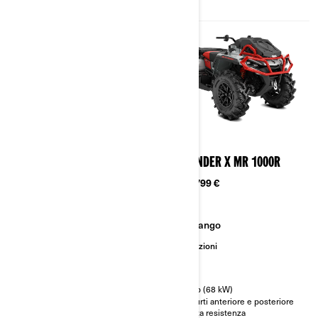
2024
2024
OUTLANDER X XC 1000 T
OUTLANDER X MR 1000R
Da
20.099 €
Da
20.799 €
Avventura
Fango
Lavoro
Prestazioni
Modelli di categoria T con
omologazione CE
91 hp (68 kW)
Paraurti anteriore e posteriore
ad alta resistenza