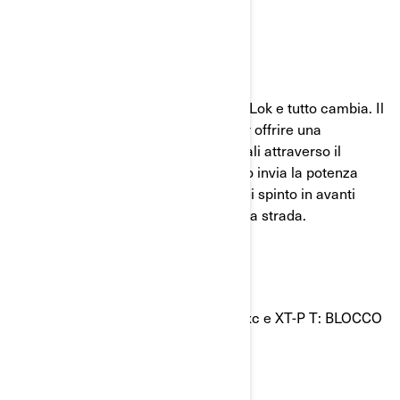
TESTATO DAI PILOTI
TRAZIONE AL TOCCO DI UN PULSANTE.
Attiva la funzione di BLOCCO Visco-4Lok e tutto cambia. Il
servosterzo dinamico DPS lavora per offrire una
sensazione e un controllo senza eguali attraverso il
manubrio. Un ingranaggio meccanico invia la potenza
direttamente alle ruote anteriori. E sei spinto in avanti
verso gli ostacoli più profondi sulla tua strada.
SCEGLI LA TUA CORSA
GAMMA 2024 CON VISCO-4LOK (X xc e XT-P T: BLOCCO
4WD CON BTC)