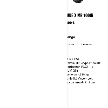
2024
2024
OUTLANDER MAX LIMITED
RENEGADE X MR 1000R
1000R
Da
20.699 €
Da
20.899 €
Fango
Avventura
Prestazioni
Percorso
Lavoro
91 hp (68 kW)
Pneumatici ITP Cryptid† da 30"
91 hp (68 kW)
Ammortizzatori FOX† 1.5
Pneumatici Maxxis † Bighorn
PODIUM QS3†
2.0 da 27"
Verricello da 1.588 kg
Servosterzo dinamico (DPS™) a
Disponibilità Visco-4Lok,
tre modalità
altezza da terra di 31,8 cm
Ammortizzatori FOX† 1.5
PODIUM QS3†
Verricello da 1.588 kg