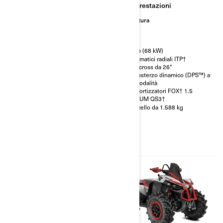
Lavoro
Prestazioni
Avventura
Avventura
Modelli di categoria T con
omologazione CE
91 hp (68 kW)
Pneumatici radiali ITP†
Terracross da 26"
650: 59 hp (44 kW) / 1000: 80
Servosterzo dinamico (DPS™) a
hp (59 kW)
tre modalità
Pneumatici Carlisle† ACT HD a
Ammortizzatori FOX† 1.5
6 tele da 26", cerchi in alluminio
PODIUM QS3†
pressofuso da 12"
Verricello da 1.588 kg
Servosterzo dinamico (DPS™) a
tre modalità
Verricello da 1.588 kg
Manopole riscaldate e
parafanghi