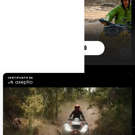
VEDERE ALTRE FOTO
RISORSE
Assistenza clienti
Richiami di sicurezza
Opportunità di lavoro
BRP Experiences
Diventare concessionario