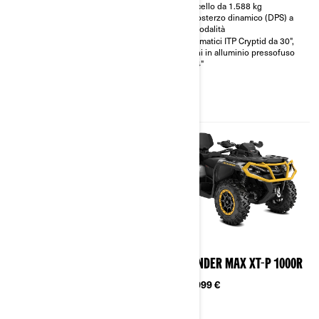
80 hp (59 kW)
Verricello da 1.588 kg
Pneumatici radiali ITP†
Servosterzo dinamico (DPS) a
Terracross da 26"
tre modalità
Servosterzo dinamico (DPS™) a
Pneumatici ITP Cryptid da 30",
tre modalità
cerchi in alluminio pressofuso
Ammortizzatori FOX† 1.5
da 14"
PODIUM RC2†
Luci LED
2024
2024
OUTLANDER MAX XU+ 1000 T
OUTLANDER MAX XT-P 1000R
Da
19.699 €
Da
20.999 €