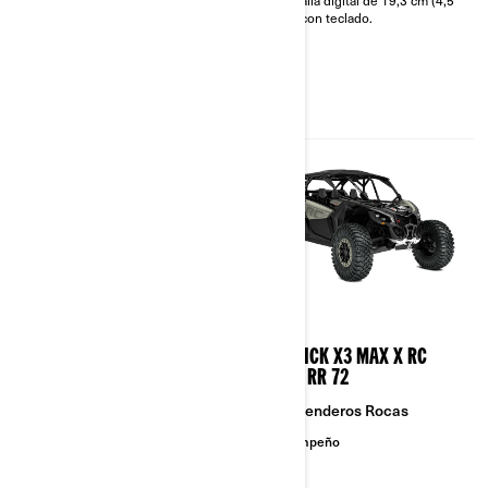
Arnés de 4 puntos con
plg) con teclado.
almohadillas para los hombros
Defensa frontal, medias
puertas, techo rígido completo,
barra protectora.
2026
2026
MAVERICK X3 MAX X RS
MAVERICK X3 MAX X RC
TURBO RR
TURBO RR 72
Sendero
Senderos Rocas
Desempeño
Desempeño