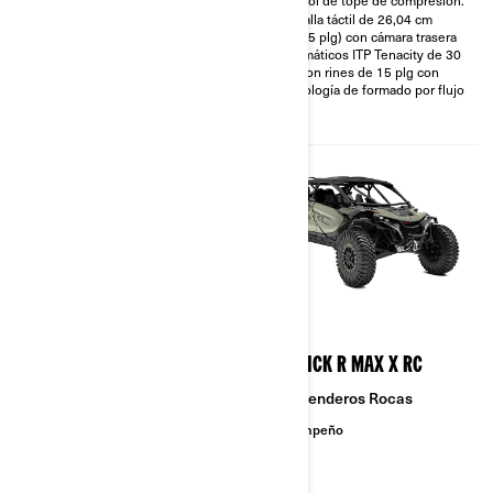
control de tope de compresión.
Pantalla táctil de 26,04 cm
Pantalla táctil de 26,04 cm
(10,25 plg) con cámara
(10,25 plg) con cámara trasera
delantera y trasera
Neumáticos ITP Tenacity de 30
plg con rines de 15 plg con
tecnología de formado por flujo
2026
2026
MAVERICK R MAX X RS
MAVERICK R MAX X RC
Arena y Dunas
Senderos Rocas
Desempeño
Desempeño