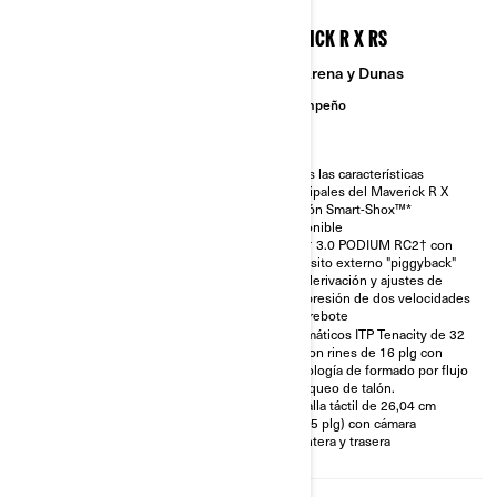
2026
2026
MAVERICK R X
MAVERICK R X RS
Sendero
Arena y Dunas
Desempeño
Desempeño
Brazo oscilante de 4 eslabones
Todas las características
con rótula de aluminio
principales del Maverick R X
reforzada de 77 plg.
Opción Smart-Shox™*
Diferencial delantero Smart-
disponible
Lok™*.
FOX† 3.0 PODIUM RC2† con
Amortiguadores FOX† 2.5
depósito externo "piggyback"
PODIUM con depósito externo
con derivación y ajustes de
integrado tipo piggyback, con
compresión de dos velocidades
ajuste de compresión QS3† y
y de rebote
control de tope de compresión.
Neumáticos ITP Tenacity de 32
Pantalla táctil de 26,04 cm
plg con rines de 16 plg con
(10,25 plg) con cámara trasera
tecnología de formado por flujo
y bloqueo de talón.
Neumáticos ITP Tenacity de 30
plg con rines de 15 plg con
Pantalla táctil de 26,04 cm
tecnología de formado por flujo
(10,25 plg) con cámara
delantera y trasera