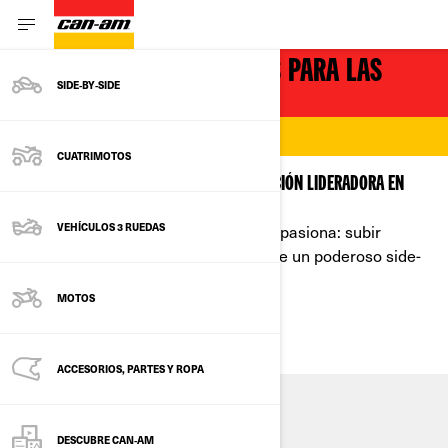
VEHÍCULOS EMOCIONANTES PARA LAS
SIDE‑BY‑SIDE
DUNAS
DESAFÍA A LA ARENA
CUATRIMOTOS
EXPERIMENTA UNA SENSACIÓN DE CONDUCCIÓN LIDERADORA EN
CADA PASEO ENTRE ARENA Y DUNAS
Porque no hay nada como lo que te apasiona: subir
VEHÍCULOS 3 RUEDAS
colinas y cruzar el desierto a bordo de un poderoso side-
by-side.
MOTOS
VER TODOS LOS PAQUETES
ACCESORIOS, PARTES Y ROPA
APROVECHA LAS DUNAS
DESCUBRE CAN‑AM