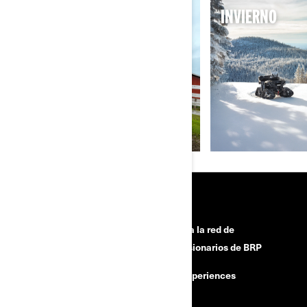
GANADERÍA Y AGRICULTURA
INVIERNO
RECURSOS
¿Necesitas ayuda?
Únete a la red de
concesionarios de BRP
Campañas de seguridad
BRP Experiences
Carreras