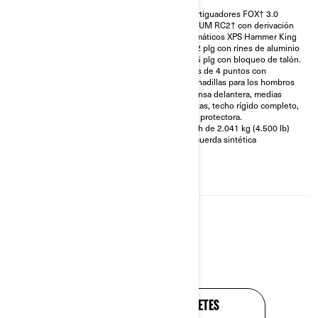
Amortiguadores FOX† 3.0
Amortiguadores FOX† 3.0
PODIUM RC2† con derivación
PODIUM RC2† con derivación
Neumáticos XPS Trac Force de
Neumáticos XPS Hammer King
32 plg con rines de aluminio de
de 32 plg con rines de aluminio
15 plg con bloqueo de talón.
de 15 plg con bloqueo de talón.
Arnés de 4 puntos con
Arnés de 4 puntos con
almohadillas para los hombros
almohadillas para los hombros
Techo rígido completo
Defensa delantera, medias
puertas, techo rígido completo,
barra protectora.
Winch de 2.041 kg (4.500 lb)
con cuerda sintética
VER TODOS LOS PAQUETES