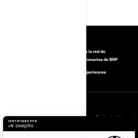
HERRAMIENTAS
¿Necesitas ayuda?
Únete a la red de
concesionarios de BRP
Campañas de seguridad
BRP Experiences
Carreras
SUSCRÍBETE
Suscríbete a nuestros correos electrónicos.
Recibe las últimas
noticias, eventos y ofertas.