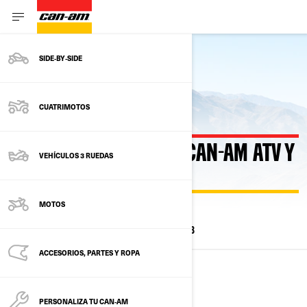
SIDE‑BY‑SIDE
Volver a los modelos actuales
CUATRIMOTOS
MODELOS ANTERIORES CAN-AM ATV Y
VEHÍCULOS 3 RUEDAS
SXS
MOTOS
TODOS LOS MODELOS
2025
2024
2023
ACCESORIOS, PARTES Y ROPA
2025
PERSONALIZA TU CAN‑AM