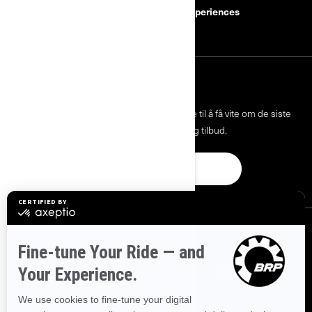
BRP Experiences
Bli en Can-Am-forhandler
MELD DEG PÅ
Bli med på nyhetsbrevet.
Vær den første til å få vite om de siste
arrangementer, nyheter og tilbud.
ABONNER
FØLG OSS