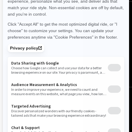
Norge (norsk)
© BRP 2003-2026
Juridisk merknad
Personvern
Retningslinjer for informasjonskapsler
Tilgjengelighet
Sideoversikt
Cookie-innstillinger