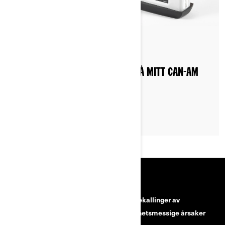
By Can-Am Off-Road
Publisert 18.10.2022
HVORDAN LADER JEG BATTERIET PÅ MITT CAN-AM
ATV- ELLER SSV-KJØRETØY?
RESSURSER
Kundeservice
Tilbakekallinger av
sikkerhetsmessige årsaker
Karrierer