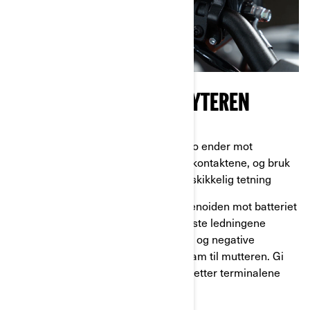
KOBLE TIL KONTROLLBRYTEREN
Trinn 14:
Før hunnledningen med to ender mot
solenoiden og plugg den inn i hannkontaktene, og bruk
litt fett på koblingene for å lage en skikkelig tetning
Trinn 15:
Før strømkabelen fra solenoiden mot batteriet
mens du bruker kabelstrips for å feste ledningene
underveis. Koble til slutt de positive og negative
batterikablene til solenoiden og stram til mutteren. Gi
den en ny mengde fett, og dekk deretter terminalene
med hetter.