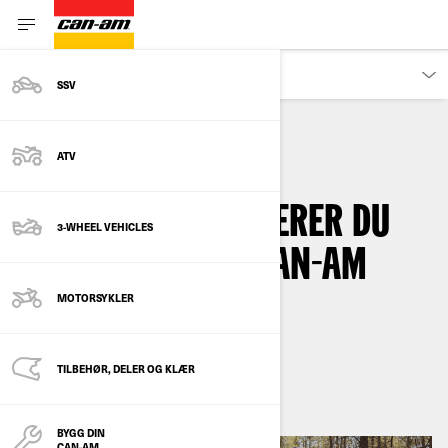
EIERE
SSV
ATV
ATV
HOW-TO
HVORDAN INSTALLERER DU
3-WHEEL VEHICLES
EN VINSJ PÅ DIN CAN-AM
ATV?
MOTORSYKLER
By
Can-Am Off-Road
TILBEHØR, DELER OG KLÆR
oktober 2022
BYGG DIN
CAN-AM