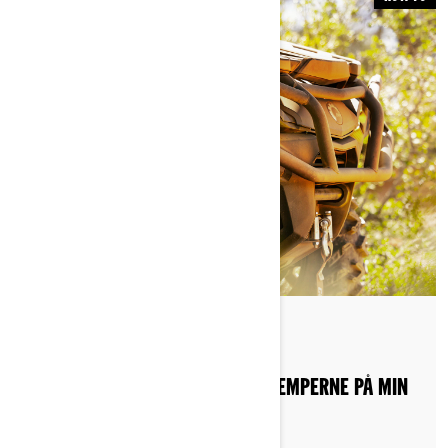
By Can-Am Off-Road
Publisert 18.10.2022
HVORDAN JUSTERERER JEG STØTDEMPERNE PÅ MIN
CAN-AM-ATV?