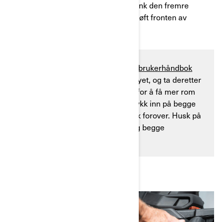
Trinn 3:
Fjern frontstøtfangeren, senk den fremre
glideplaten, blokker bakhjulene og løft fronten av
kjøretøyet.
Sjekk ut prosedyren i kjøretøyets
brukerhåndbok
for anvisninger om å løfte kjøretøyet, og ta deretter
av forhjulene og innerskjermene for å få mer rom
til å jobbe. For å fjerne støtten, trykk inn på begge
sider av dens forkant, løft og trekk forover. Husk på
at du også må fjerne konsollen og begge
sidepanelene.