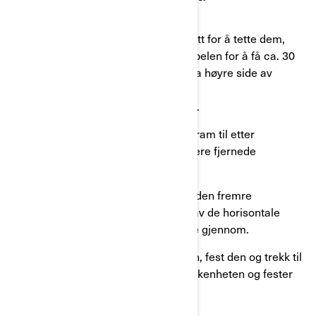
den gule ledningen.
Trinn 5:
Sett inn koblingene med fett for å tette dem,
koble ut vinsjclutchen og trekk i kabelen for å få ca. 30
cm til å stikke ut. Sett inn vinsjen fra høyre side av
kjøretøyet, og pass på at den gule
clutchkontrollknappen går inn først.
Trinn 6:
Fest vinsjen til rammen, stram til etter
spesifikasjon og installer den tidligere fjernede
glideplaten.
Trinn 7:
Før vinsjkabelen gjennom den fremre
glideplaten og fjern midlertidig en av de horisontale
valsene slik at kabelen kan passere gjennom.
Trinn 8:
Installer vinsjkabelføringen, fest den og trekk til
mutterne. Til slutt installerer du krokenheten og fester
den til kabelen.