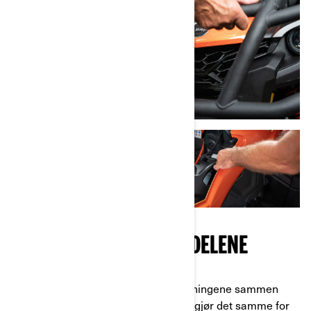
BEGYNN Å INSTALLERE DELENE
Trinn 4:
Koble de blå elektriske ledningene sammen
med den blå prikken på vinsjen, og gjør det samme for