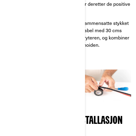
sikkerhetsgrunner. Forhåndsmonter deretter de positive
kablene og kretsbryteren.
Trinn 2:
Bruk elektrisk teip, ta det sammensatte stykket
og fest det med en negativ batterikabel med 30 cms
mellomrom med start etter strømbryteren, og kombiner
deretter solenoidbraketten og solenoiden.
FORBEREDELSER TIL INSTALLASJON