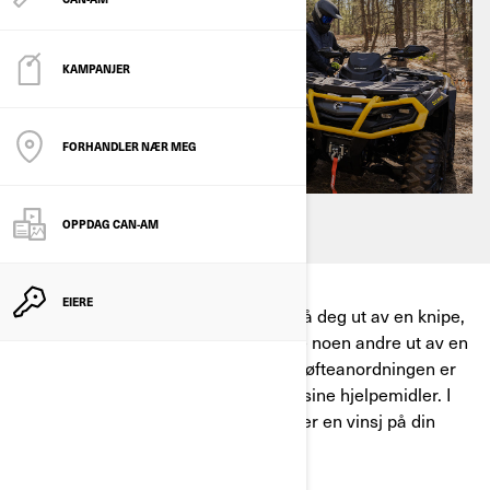
KAMPANJER
FORHANDLER NÆR MEG
OPPDAG CAN-AM
EIERE
Uansett hvor du kjører, kan en vinsj få deg ut av en knipe,
fjerne hindringer og til og med hjelpe noen andre ut av en
vanskelig situasjon. Denne hale- og løfteanordningen er
et flott verktøy for kjørere å ha blant sine hjelpemidler. I
dag viser vi deg hvordan du installerer en vinsj på din
Can-Am ATV
.