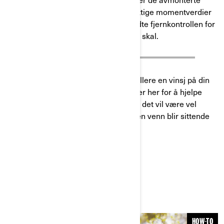
delene igjen, og sørg for å bruke riktige momentverdier
på festeutstyret. Bruk den håndholdte fjernkontrollen for
å sikre at vinsjen fungerer som den skal.
Det kan være mange trinn for å installere en vinsj på din
Can-Am ATV
, men denne artikkelen er her for å hjelpe
deg gjennom prosessen. Stol på oss, det vil være vel
verdt innsatsen neste gang du eller en venn blir sittende
fast i gjørma!.
RELATERTE ARTIKLER
HOW-TO