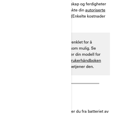
Hvis du føler at du ikke har nok kunnskap og ferdigheter
til å installere den, kan du alltid kontakte din
autoriserte
BRP-forhandler
for å få jobben gjort. (Enkelte kostnader
kan påløpe.)
De følgende instruksjonene er forenklet for å
representere så mange kjøretøy som mulig. Se
alltid instruksjonsarket som gjelder din modell for
mer detaljerte instruksjoner. Se
brukerhåndboken
for instruksjoner om hvordan du betjener den.
KOM I GANG
Trinn 1:
Før du gjør noe annet, kobler du fra batteriet av