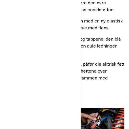
Trinn 9:
Start med å fjerne og kassere den øvre
støtdemperfestemutteren. Installer solenoidstøtten.
Trinn 10:
Fest solenoiden på støtten med en ny elastisk
mutter med flens og en sekskantskrue med flens.
Trinn 11:
Par sammen ledningene og tappene: den blå
ledningen med den blå tappen og den gule ledningen
med den gule tappen.
Trinn 12:
Trekk til koblingsmutrene, påfør dielektrisk fett
på koblingene og skyv beskyttelseshettene over
terminalene. Fest strømkabelen til rammen med
kabelstrips.