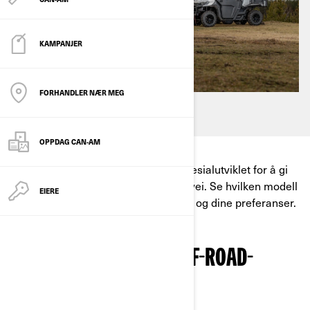
KAMPANJER
FORHANDLER NÆR MEG
OPPDAG CAN-AM
Can-Am Off-Road
-kjøretøyene er spesialutviklet for å gi
deg unike opplevelser utenom allfarvei. Se hvilken modell
EIERE
som passer best til ditt bruksområde og dine preferanser.
HVILKE ULIKE TYPER OFF-ROAD-
KJØRETØY FINNES DET?