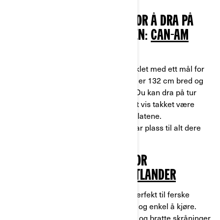
A) DET BESTE KJØRETØYET FOR Å DRA PÅ
TUR ALENE ELLER TO SAMMEN:
CAN-AM
MAVERICK TRAIL
SSV Can-Am Maverick Trail
ble utviklet med ett mål for
øye: selve komforten. Denne SSV-en er 132 cm bred og
er utmerket for lange søndagsturer. Du kan dra på tur
alene eller med en passasjer på trygt vis takket være
støtdemperne i stål og beskyttelsesplatene.
Oppbevaringsrommet på 20,2 liter har plass til alt dere
trenger på turen.
B) DET BESTE KJØRETØYET FOR
NYBEGYNNERE:
CAN-AM OUTLANDER
ATV-en
Can-Am Outlander
passer perfekt til ferske
førere fordi den både er komfortabel og enkel å kjøre.
Den tilpasser seg gjørmete underlag og bratte skråninger