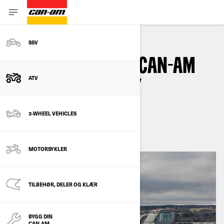
SSV
GUIDE TIL KJØP AV CAN-AM
ATV
TERRENGKJØRETØY
3-WHEEL VEHICLES
januar 2022
MOTORSYKLER
TILBEHØR, DELER OG KLÆR
BYGG DIN
CAN-AM