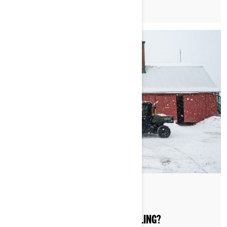
Publisert 19.01.2022
HVORFOR SKAFFE SEG EN FIREHJULING?