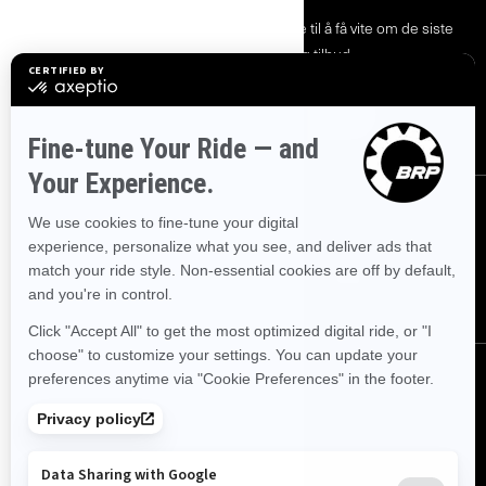
Bli med på nyhetsbrevet.
Vær den første til å få vite om de siste
arrangementer, nyheter og tilbud.
ABONNER
FØLG OSS