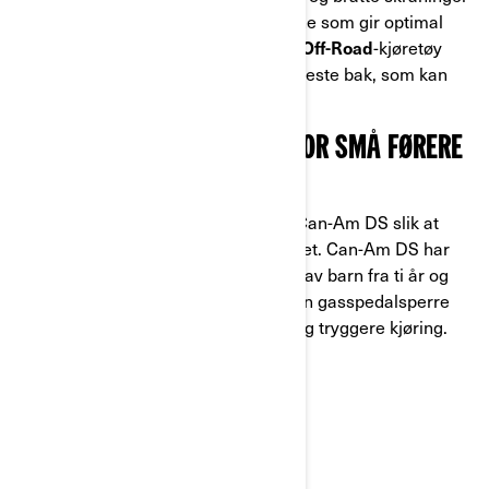
takket være de nykalibrerte bremsene som gir optimal
kontroll. I likhet med andre
Can-Am Off-Road
-kjøretøy
har den en robust plate for tilhengerfeste bak, som kan
trekke tung last (opptil 590 kg).
C) DET BESTE KJØRETØYET FOR SMÅ FØRERE
CAN-AM DS
Can-Am har utviklet en barne quad Can-Am DS slik at
hele familien kan ha det gøy bak rattet. Can-Am DS har
en liten Rotax-motor som kan kjøres av barn fra ti år og
oppover. Dette kjøretøyet har også en gasspedalsperre
som gir bedre kontroll over ATV-en og tryggere kjøring.
TILBAKE TIL BLOGGEN