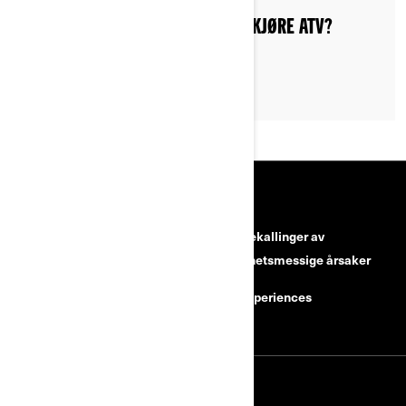
TRENGER MAN FØRERKORT FOR Å KJØRE ATV?
RESSURSER
Kundeservice
Tilbakekallinger av
sikkerhetsmessige årsaker
Karrierer
BRP Experiences
Bli en Can-Am-forhandler
MELD DEG PÅ