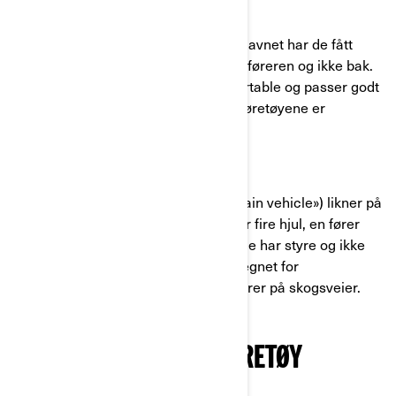
A) SSV-KJØRETØY
SSV
står for «side by side vehicle». Navnet har de fått
fordi passasjeren sitter ved siden av føreren og ikke bak.
Disse SSV-ene er allsidige og komfortable og passer godt
til lengre turer.
Can-Am Off-Road
-kjøretøyene er
utforskeren`s favoritt.
B) ATV-KJØRETØY
Firhjulingene eller
ATV-ene
(«all-terrain vehicle») likner på
motorsykler i selve strukturen: de har fire hjul, en fører
foran og plass til en passasjer bak. De har styre og ikke
ratt som
SSV
-ene. ATV-ene er også egnet for
fritidsaktiviteter som for eksempel turer på skogsveier.
HVILKET OFF-ROAD-KJØRETØY
PASSER BEST FOR DEG?