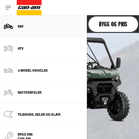
TRAXTER
BYGG OG PRIS
SSV
ATV
3-WHEEL VEHICLES
MOTORSYKLER
TILBEHØR, DELER OG KLÆR
BYGG DIN
CAN-AM