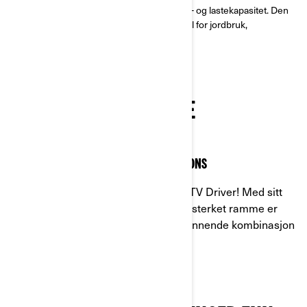
motoralternativer og klasseledende slepe- og lastekapasitet. Den
er bygget for pålitelighet, og dermed ideell for jordbruk,
gårdsdrift, jakt og alt i mellom.
KONSTRUERT FOR TUNGE
ARBEIDSOPPGAVER
UNBEATABLE IN THE HARSHEST CONDITIONS
Kåret til beste rene arbeids-SxS av UTV Driver! Med sitt
kraftige chassis, bunnplater og en forsterket ramme er
Traxter både kraftig og rimelig – en vinnende kombinasjon
som alle bønder og fagfolk stoler på.