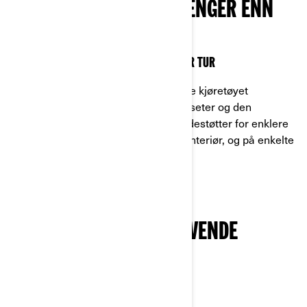
KOMFORT SOM VARER LENGER ENN
JOBBEN
ET TIÅR MED DESIGNKOMPETANSE I HVER TUR
Spenn deg fast i det mest komfortable kjøretøyet
noensinne, takket være VERSA-PRO-seter og den
konturformede benken med bedre sidestøtter for enklere
inn- og utstigning, et støydempende interiør, og på enkelte
modeller, et HVAC-anlegg.
BYGGET FOR Å TÅLE KREVENDE
JOBBER
JEVN YTELSE DU KAN STOLE PÅ