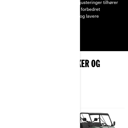
tidlig vedlikehold og hyppige ventiljusteringer tilhører
fortiden. Motordesignet leverer en forbedret
kjøreopplevelse, med mindre støy og lavere
vibrasjoner.
UTFORSK TRAXTER-PAKKER OG
SPESIFIKASJONER