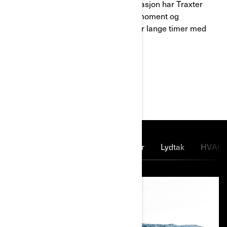
Drevet av 100 års Rotax-motor-innovasjon har Traxter
bransjeledende tauekapasitet, dreiemoment og
lasteplasskapasitet. Den er bygget for lange timer med
hardt arbeid uten noe klaging.
HOVEDFUNKSJONER
Ledende motor
Fartsbegrenser
Lydtak
HVAC