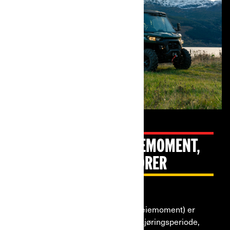
KLASSELEDENDE DREIEMOMENT,
STILLERE ROTAX-MOTORER
HD7, HD9 & HD10
HD7-motoren (52 hk / 56,9 Nm dreiemoment) er
kongen av cc-mellomklassen! Innkjøringsperiode,