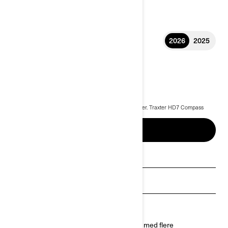
2026
2025
2026 TRAXTER
kr 193 900
Starter fra
i
Startprisen er inkludert MVA og leveringsomkostninger.
Traxter HD7 Compass
Green pakke vises.
BYGG OG PRIS
Be om et tilbud
Finn en forhandler
Be om prøvekjøring
Traxter er en allsidig side-by-side-kjøretøy med flere