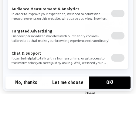
2026
2026
TRAXTER XU ABS T
TRAXTER PRO XU T
Fra
kr 253 900
Fra
kr 292 900
NO-NO
Arbeid
Arbeid
Løype
Løype
EU-godkjent T-kategori
EU-godkjent T-kategori
Dynamisk servostyring (DPS)
82 hk (61 kW)
64" bred med buet A-arm
33 cm (13") bakkeklaring