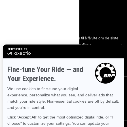
Bli en Can-Am-forhandler
MELD DEG PÅ
Bli med på nyhetsbrevet.
Vær den første til å få vite om de siste
arrangementer, nyheter og tilbud.
ABONNER
FØLG OSS