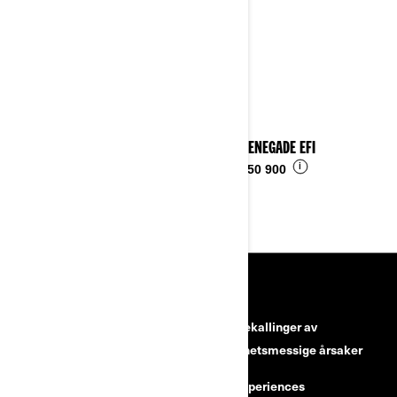
2023 RENEGADE EFI
i
Fra
kr 50 900
RESSURSER
Kundeservice
Tilbakekallinger av
sikkerhetsmessige årsaker
Karrierer
BRP Experiences