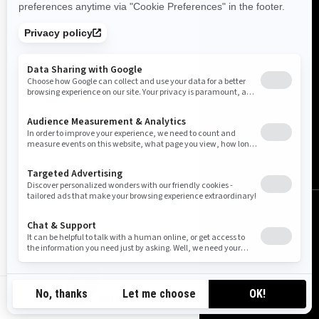
Norge (norsk)
© BRP 2003-2026
Juridisk merknad
Personvern
Retningslinjer for informasjonskapsler
Tilgjengelighet
Sideoversikt
Cookie-innstillinger
NO-NO