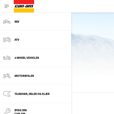
SSV
Se gjeldende årsmodell
ATV
3-WHEEL VEHICLES
FORRIGE PAKKE
MOTORSYKLER
ALLE MODELLER
2025
2024
2023
TILBEHØR, DELER OG KLÆR
2025
BYGG DIN
CAN-AM