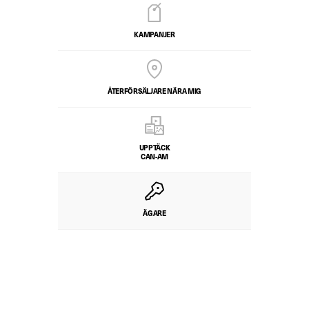
KAMPANJER
ÅTERFÖRSÄLJARE NÄRA MIG
UPPTÄCK
CAN-AM
ÄGARE