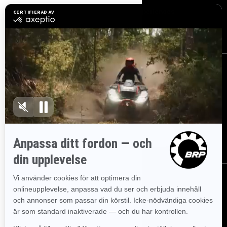
Karriärer
BRP Experiences
Bli Can-Am-återförsäljare
REGISTRERA DIG
Gå med i nyhetsbrevet.
Var först med att få reda på de senaste
evenemangen, nyheterna och erbjudandena.
PRENUMERERA
FÖLJ OSS