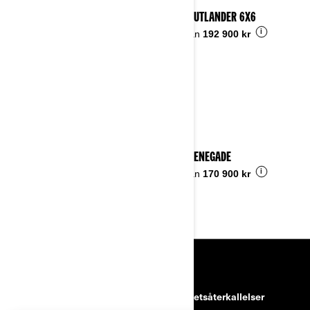
2026 OUTLANDER 6X6
i
Pris från
192 900 kr
2026 RENEGADE
i
Pris från
170 900 kr
RESURSER
kundtjänst
Säkerhetsåterkallelser